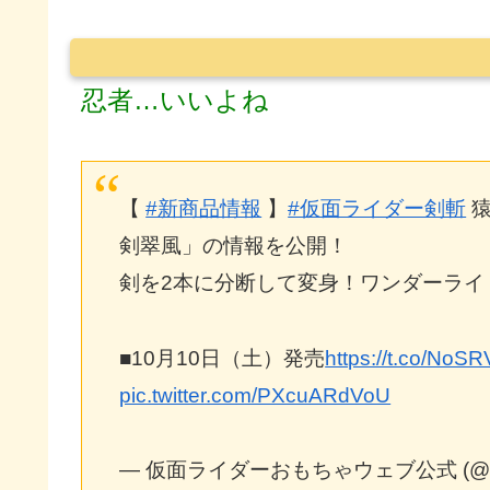
忍者…いいよね
【
#新商品情報
】
#仮面ライダー剣斬
猿
剣翠風」の情報を公開！
剣を2本に分断して変身！ワンダーライ
■10月10日（土）発売
https://t.co/NoS
pic.twitter.com/PXcuARdVoU
— 仮面ライダーおもちゃウェブ公式 (@banda