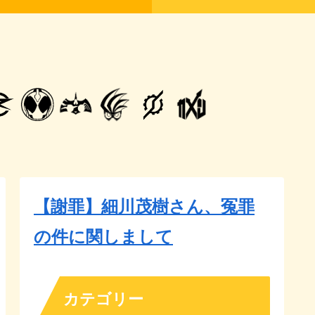
【謝罪】細川茂樹さん、冤罪
の件に関しまして
カテゴリー