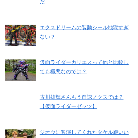
だ
エクスドリームの装動シール地獄すぎ
ない？
仮面ライダーカリエスって他と比較し
ても極悪なのでは？
古川雄輝さんもう自認ノクスでは？
【仮面ライダーゼッツ】
ジオウに客演してくれたタケル殿いい