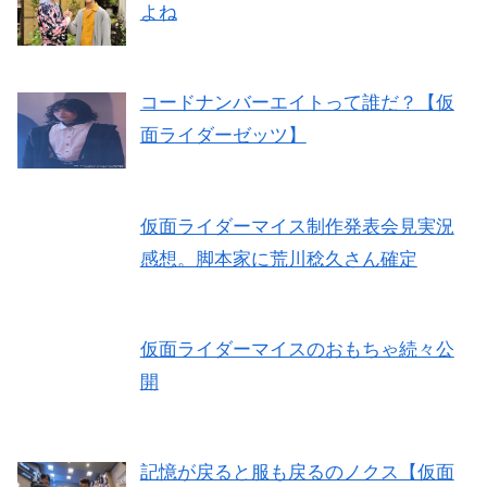
よね
コードナンバーエイトって誰だ？【仮
面ライダーゼッツ】
仮面ライダーマイス制作発表会見実況
感想。脚本家に荒川稔久さん確定
仮面ライダーマイスのおもちゃ続々公
開
記憶が戻ると服も戻るのノクス【仮面