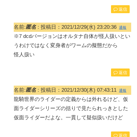
返信
名前:
匿名
:
投稿日：2021/12/29(水) 23:20:36
通報
※7 dcdバージョンはオルタナ自体が怪人扱いとい
うわけではなく変身者がワームの擬態だから
怪人扱い
返信
名前:
匿名
:
投稿日：2021/12/30(木) 07:43:11
通報
龍騎世界のライダーの定義からは外れるけど、仮
面ライダーシリーズの括りで見たられっきとした
仮面ライダーだよな。一貫して疑似扱いだけど
返信