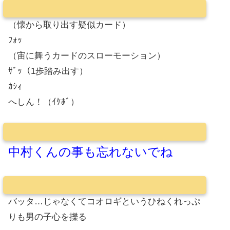
（懐から取り出す疑似カード）
ﾌｫｯ
（宙に舞うカードのスローモーション）
ｻﾞｯ（1歩踏み出す）
ｶｼｨ
へしん！（ｲｹﾎﾞ）
中村くんの事も忘れないでね
バッタ…じゃなくてコオロギというひねくれっぷ
りも男の子心を擽る