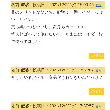
名前:
匿名
:
投稿日：2021/12/29(水) 15:00:46
通報
目のスリットがない分、龍騎で一番ライダーっぽ
いデザイン。
真っ黒なのもいいし、変身もカッコいい。
怪人枠ばかりで使わないで、たまにはライダー枠
で使ってほしい。
返信
名前:
匿名
:
投稿日：2021/12/29(水) 17:31:07
通報
そういやまだベルト商品化されてないんだっけ？
返信
名前:
匿名
:
投稿日：2021/12/29(水) 17:37:57
通報