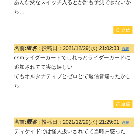
あんな変なスイッチ入るとか誰も予測できないか
ら…
返信
名前:
匿名
:
投稿日：2021/12/29(水) 21:02:33
通報
csmライダーカードでしれっとライダーカードに
追加されてて実は嬉しい
でもオルタナティブとゼロとで返信音違ったかし
ら
返信
名前:
匿名
:
投稿日：2021/12/29(水) 21:29:01
通報
ディケイドでは怪人扱いされてて当時戸惑った