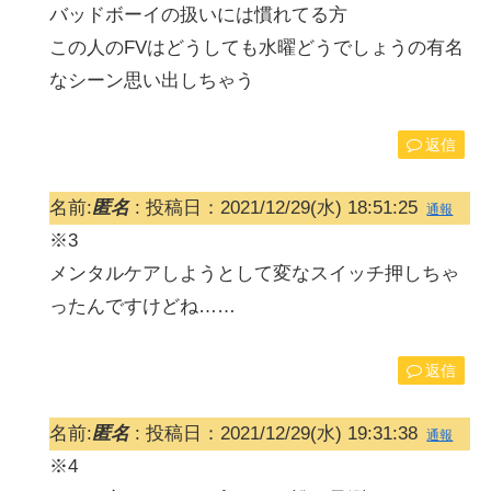
バッドボーイの扱いには慣れてる方
この人のFVはどうしても水曜どうでしょうの有名
なシーン思い出しちゃう
返信
名前:
匿名
:
投稿日：2021/12/29(水) 18:51:25
通報
※3
メンタルケアしようとして変なスイッチ押しちゃ
ったんですけどね……
返信
名前:
匿名
:
投稿日：2021/12/29(水) 19:31:38
通報
※4