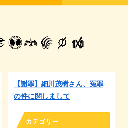
【謝罪】細川茂樹さん、冤罪
の件に関しまして
カテゴリー