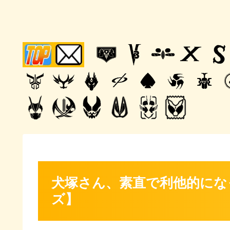
犬塚さん、素直で利他的にな
ズ】