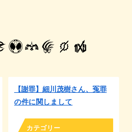
【謝罪】細川茂樹さん、冤罪
の件に関しまして
カテゴリー