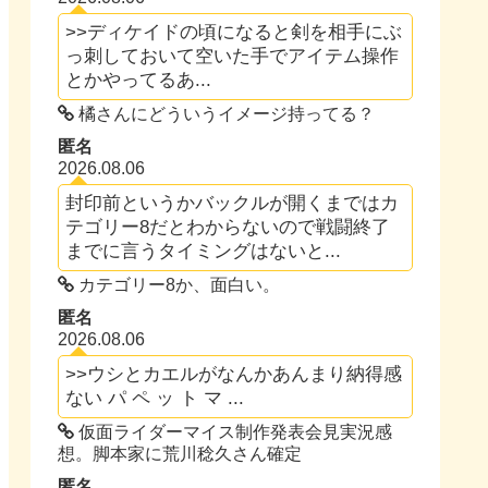
>>ディケイドの頃になると剣を相手にぶ
っ刺しておいて空いた手でアイテム操作
とかやってるあ...
橘さんにどういうイメージ持ってる？
匿名
2026.08.06
封印前というかバックルが開くまではカ
テゴリー8だとわからないので戦闘終了
までに言うタイミングはないと...
カテゴリー8か、面白い。
匿名
2026.08.06
>>ウシとカエルがなんかあんまり納得感
ない パ ペ ッ ト マ ...
仮面ライダーマイス制作発表会見実況感
想。脚本家に荒川稔久さん確定
匿名