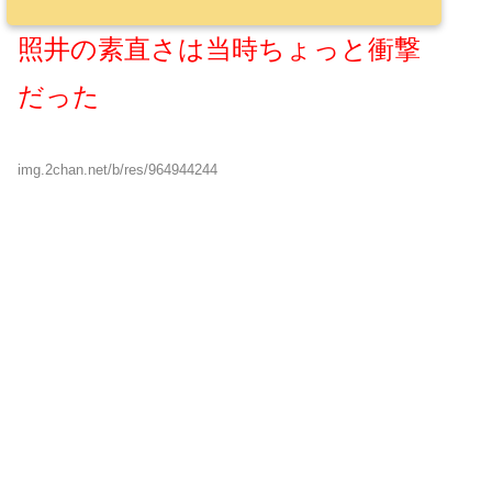
照井の素直さは当時ちょっと衝撃
だった
img.2chan.net/b/res/964944244