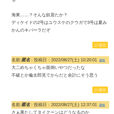
海東……？そんな奴居たか？
ディケイドの2号はユウスケのクウガで3号は夏み
かんのキバーラだぞ
返信
名前:
匿名
:
投稿日：2022/08/27(土) 10:20:01
通報
大二めちゃくちゃ面倒いやつだったな
不破とか倫太郎見てからだと余計にそう思う
返信
名前:
匿名
:
投稿日：2022/08/27(土) 12:37:01
通報
さぁ果たしてタイクーンはどうなるのか