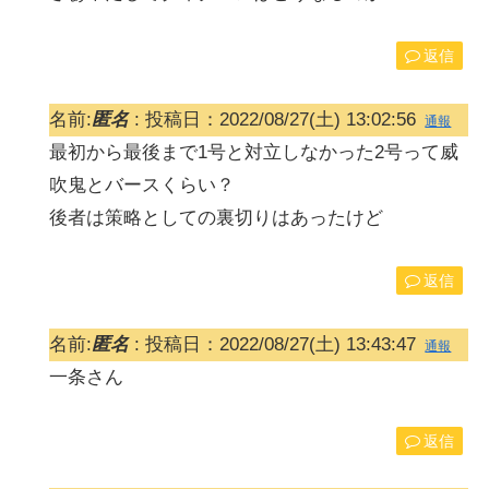
返信
名前:
匿名
:
投稿日：2022/08/27(土) 13:02:56
通報
最初から最後まで1号と対立しなかった2号って威
吹鬼とバースくらい？
後者は策略としての裏切りはあったけど
返信
名前:
匿名
:
投稿日：2022/08/27(土) 13:43:47
通報
一条さん
返信