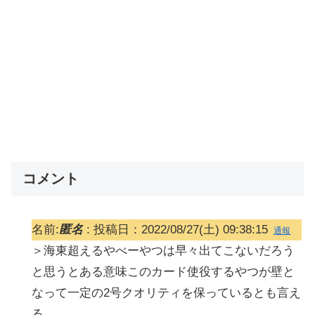
コメント
名前:
匿名
:
投稿日：2022/08/27(土) 09:38:15
通報
＞海東超えるやべーやつは早々出てこないだろう
と思うとある意味このカード使役するやつが壁と
なって一定の2号クオリティを保っているとも言え
る