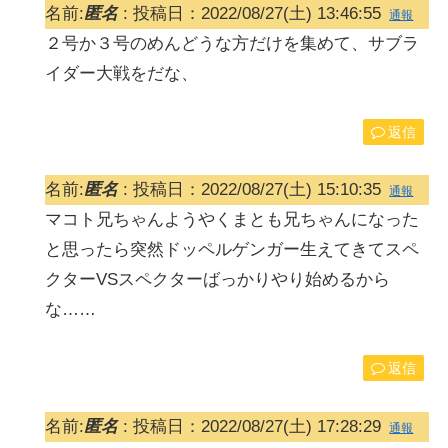
名前:
匿名
:
投稿日：2022/08/27(土) 13:46:55
通報
２号か３号のめんどうな方だけを集めて、サブラ
イダー大戦をだな、
返信
名前:
匿名
:
投稿日：2022/08/27(土) 15:10:35
通報
マコト兄ちゃんようやくまとも兄ちゃんになった
と思ったら突然ドッペルゲンガー生えてきてスペ
クターVSスペクターばっかりやり始めるから
な……
返信
名前:
匿名
:
投稿日：2022/08/27(土) 17:28:29
通報