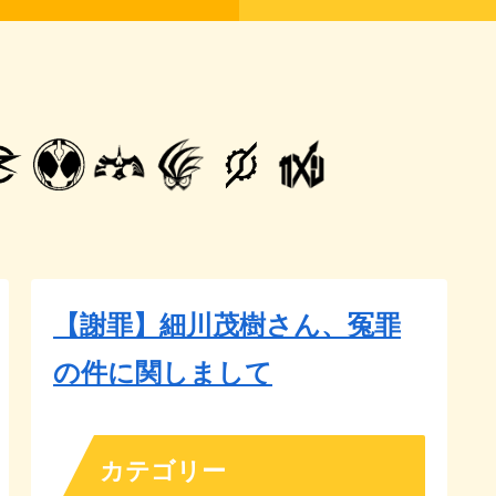
【謝罪】細川茂樹さん、冤罪
の件に関しまして
カテゴリー