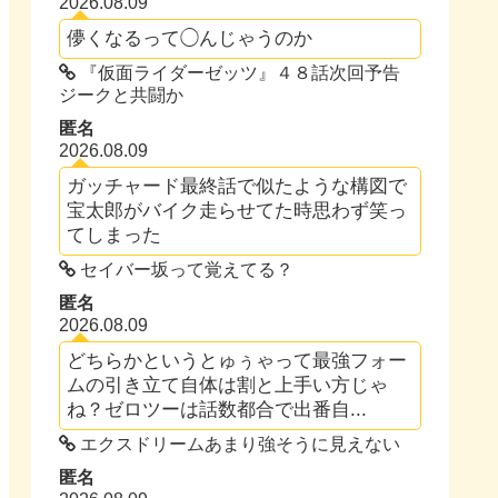
2026.08.09
儚くなるって◯んじゃうのか
『仮面ライダーゼッツ』４８話次回予告
ジークと共闘か
匿名
2026.08.09
ガッチャード最終話で似たような構図で
宝太郎がバイク走らせてた時思わず笑っ
てしまった
セイバー坂って覚えてる？
匿名
2026.08.09
どちらかというとゅぅゃって最強フォー
ムの引き立て自体は割と上手い方じゃ
ね？ゼロツーは話数都合で出番自...
エクスドリームあまり強そうに見えない
匿名