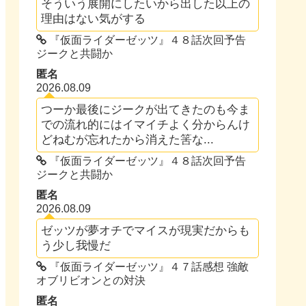
そういう展開にしたいから出した以上の
理由はない気がする
『仮面ライダーゼッツ』４８話次回予告
ジークと共闘か
匿名
2026.08.09
つーか最後にジークが出てきたのも今ま
での流れ的にはイマイチよく分からんけ
どねむが忘れたから消えた筈な...
『仮面ライダーゼッツ』４８話次回予告
ジークと共闘か
匿名
2026.08.09
ゼッツが夢オチでマイスが現実だからも
う少し我慢だ
『仮面ライダーゼッツ』４７話感想 強敵
オブリビオンとの対決
匿名