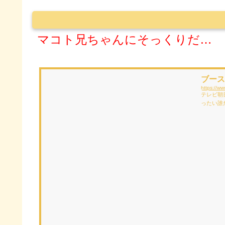
マコト兄ちゃんにそっくりだ…
ブース
https://ww
テレビ朝
ったい誰
ム】でス
「仮面ラ