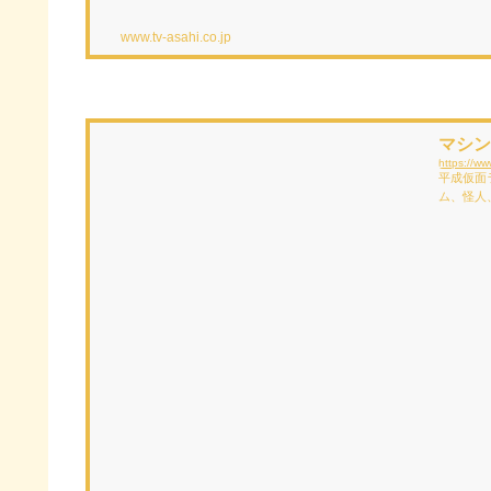
www.tv-asahi.co.jp
マシン
https://ww
平成仮面
ム、怪人