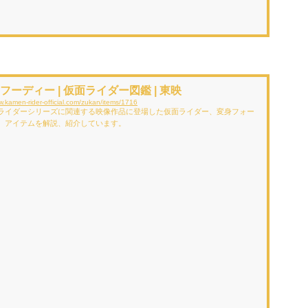
フーディー | 仮面ライダー図鑑 | 東映
w.kamen-rider-official.com/zukan/items/1716
ライダーシリーズに関連する映像作品に登場した仮面ライダー、変身フォー
、アイテムを解説、紹介しています。