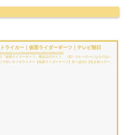
トライカー｜仮面ライダーギーツ｜テレビ朝日
w.tv-asahi.co.jp/geats/rider/item/boostriker.html
日「仮面ライダーギーツ」番組公式サイト。《真》のヒーローになるのはい
だ？白いキツネライダー【仮面ライダーギーツ】堂々誕生!!【生き残りゲー
タイリッシュに暴れまくる!!2022年9月4日（日）放送スタート！テレビ朝日
イダーギーツ」番組公式サイト。