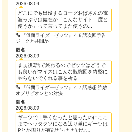
2026.08.09
どこにでも出没するローグおばさんの電
波っぷりは健在か「こんなサイト二度と
使うか」って言ってまた使うの...
『仮面ライダーゼッツ』４８話次回予告
ジークと共闘か
匿名
2026.08.09
まぁ後3話で終わるのでゼッツはどうで
も良いがマイスはこんな醜態回を終盤に
やらないでくれる事を祈る
『仮面ライダーゼッツ』４７話感想 強敵
オブリビオンとの対決
匿名
2026.08.09
ギーツで上手くなったと思ったのにここ
までヘッタクソになる辺り単にギーツは
Pとか周りが有能だっただけな...