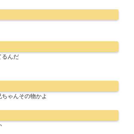
てるんだ
兄ちゃんその物かよ
か