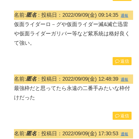
名前:
匿名
:
投稿日：2022/09/09(金) 09:14:35
通報
仮面ライダーロ－グや仮面ライダー滅&滅亡迅雷
や仮面ライダーガリバー等など紫系統は格好良く
て強い。
返信
名前:
匿名
:
投稿日：2022/09/09(金) 12:48:39
通報
最強枠だと思ってたら永遠の二番手みたいな枠付
けだった
返信
名前:
匿名
:
投稿日：2022/09/09(金) 17:30:53
通報