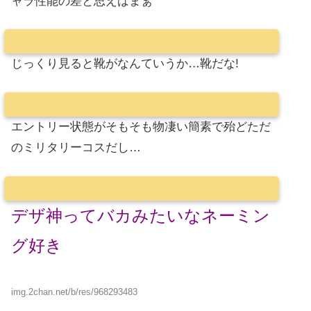
ャラ性能の差と思えばまぁ
じっくり見ると靴がなんていうか…靴だな!
エントリー状態がそもそも物凄い簡素で殆どただ
のミリタリーコスだし…
デザ神ってバカみたいなネーミン
グ好き
img.2chan.net/b/res/968293483