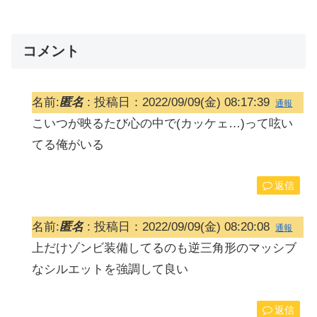
コメント
名前:
匿名
:
投稿日：2022/09/09(金) 08:17:39
通報
こいつが映るたび心の中で(カッケェ…)って呟い
てる俺がいる
返信
名前:
匿名
:
投稿日：2022/09/09(金) 08:20:08
通報
上だけゾンビ装備してるのも逆三角形のマッシブ
なシルエットを強調して良い
返信