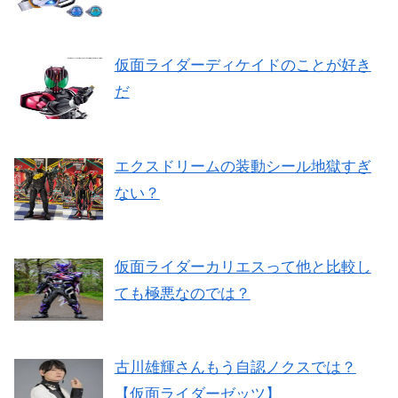
仮面ライダーディケイドのことが好き
だ
エクスドリームの装動シール地獄すぎ
ない？
仮面ライダーカリエスって他と比較し
ても極悪なのでは？
古川雄輝さんもう自認ノクスでは？
【仮面ライダーゼッツ】