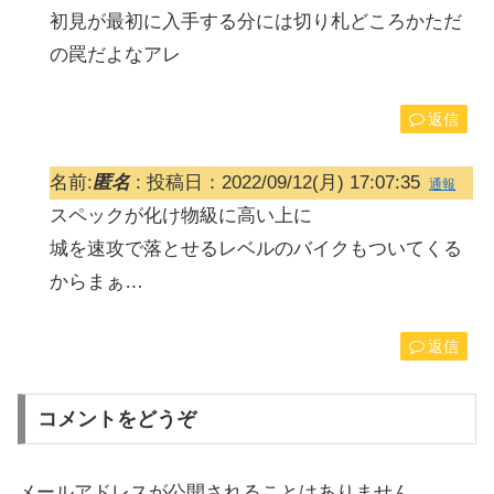
初見が最初に入手する分には切り札どころかただ
の罠だよなアレ
返信
名前:
匿名
:
投稿日：2022/09/12(月) 17:07:35
通報
スペックが化け物級に高い上に
城を速攻で落とせるレベルのバイクもついてくる
からまぁ…
返信
コメントをどうぞ
メールアドレスが公開されることはありません。