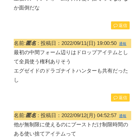
か面倒だな
返信
名前:
匿名
:
投稿日：2022/09/11(日) 19:00:50
通報
最初の中間フォーム辺りはドロップアイテムとし
て全員使う権利ありそう
エグゼイドのドラゴナイトハンターも共有だった
し
返信
名前:
匿名
:
投稿日：2022/09/12(月) 04:52:57
通報
他が無制限に使えるのにブーストだけ制限時間の
ある使い捨てアイテムって