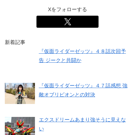
Xをフォローする
新着記事
『仮面ライダーゼッツ』４８話次回予
告 ジークと共闘か
『仮面ライダーゼッツ』４７話感想 強
敵オブリビオンとの対決
エクスドリームあまり強そうに見えな
い