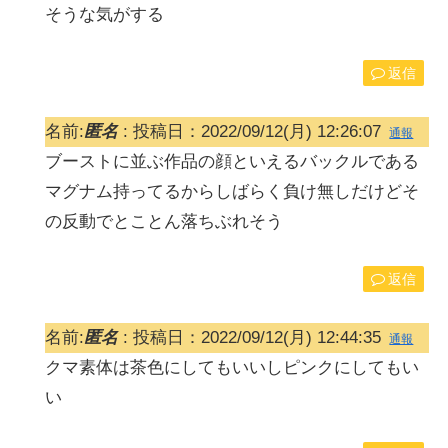
そうな気がする
返信
名前:
匿名
:
投稿日：2022/09/12(月) 12:26:07
通報
ブーストに並ぶ作品の顔といえるバックルである
マグナム持ってるからしばらく負け無しだけどそ
の反動でとことん落ちぶれそう
返信
名前:
匿名
:
投稿日：2022/09/12(月) 12:44:35
通報
クマ素体は茶色にしてもいいしピンクにしてもい
い