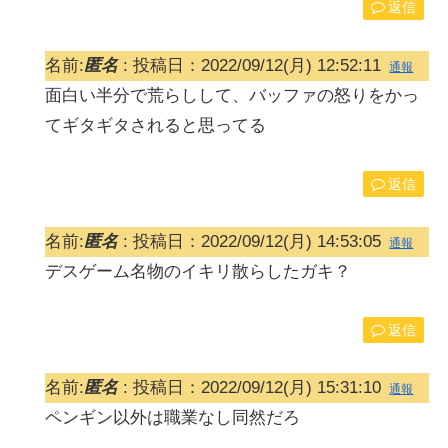
返信
名前:
匿名
:
投稿日：2022/09/12(月) 12:52:11
通報
面白い半分で荒らしして、バッファの怒りをかっ
てギタギタされると思ってる
返信
名前:
匿名
:
投稿日：2022/09/12(月) 14:53:05
通報
デスゲーム名物のイキリ散らしたガキ？
返信
名前:
匿名
:
投稿日：2022/09/12(月) 15:31:10
通報
ペンギン以外は職業なし同然だろ