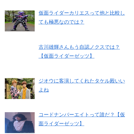
仮面ライダーカリエスって他と比較し
ても極悪なのでは？
古川雄輝さんもう自認ノクスでは？
【仮面ライダーゼッツ】
ジオウに客演してくれたタケル殿いい
よね
コードナンバーエイトって誰だ？【仮
面ライダーゼッツ】