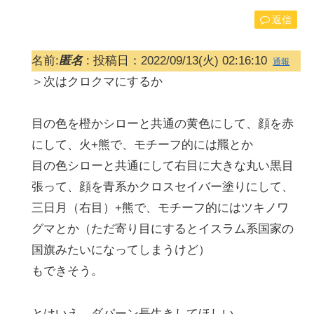
返信
名前:
匿名
:
投稿日：2022/09/13(火) 02:16:10
通報
＞次はクロクマにするか
目の色を橙かシローと共通の黄色にして、顔を赤
にして、火+熊で、モチーフ的には羆とか
目の色シローと共通にして右目に大きな丸い黒目
張って、顔を青系かクロスセイバー塗りにして、
三日月（右目）+熊で、モチーフ的にはツキノワ
グマとか（ただ寄り目にするとイスラム系国家の
国旗みたいになってしまうけど）
もできそう。
とはいえ、ダパーン長生きしてほしい。