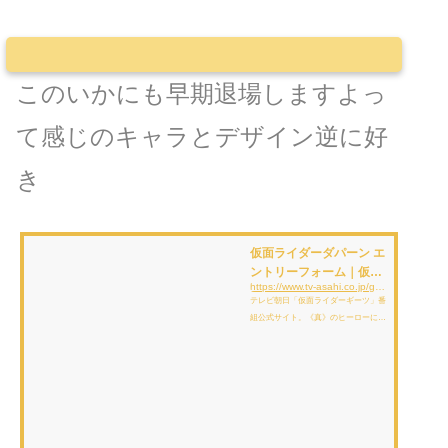
このいかにも早期退場しますよっ
て感じのキャラとデザイン逆に好
き
仮面ライダーダパーン エ
ントリーフォーム｜仮面
https://www.tv-asahi.co.jp/geats/rider/da-paan/entry_form/stand.html
ライダーギーツ｜テレビ
テレビ朝日「仮面ライダーギーツ」番
朝日
組公式サイト。《真》のヒーローにな
るのはいったい誰だ？白いキツネライ
ダー【仮面ライダーギーツ】堂々誕
生!!【生き残りゲーム】でスタイリッ
シュに暴れまくる!!2022年9月4日
（日）放送スタート！テレビ朝日「仮
面ライダーギーツ」番組公式サイト。