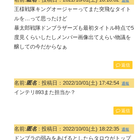
通報
王様戦隊キングオージャーってまた突飛なタイト
ルを…って思ったけど
暴太郎戦隊ドンブラザーズも最初タイトル時点で5
度見くらいしたしメンバー画像出てえらい物議を
醸しての今だからなぁ
返信
名前:
匿名
:
投稿日：2022/10/01(土) 17:42:54
通報
インテリ893また担当か？
返信
名前:
匿名
:
投稿日：2022/10/01(土) 18:22:35
通報
ドンブラの弱みをあげるとしたらタロウがトップ