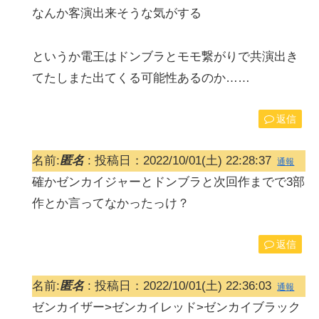
なんか客演出来そうな気がする
というか電王はドンブラとモモ繋がりで共演出き
てたしまた出てくる可能性あるのか……
返信
名前:
匿名
:
投稿日：2022/10/01(土) 22:28:37
通報
確かゼンカイジャーとドンブラと次回作までで3部
作とか言ってなかったっけ？
返信
名前:
匿名
:
投稿日：2022/10/01(土) 22:36:03
通報
ゼンカイザー>ゼンカイレッド>ゼンカイブラック