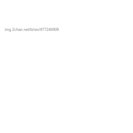
img.2chan.net/b/res/977246909