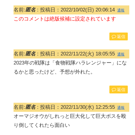
名前:
匿名
:
投稿日：2022/10/02(日) 20:06:14
通報
このコメントは絶版候補に設定されています
返信
名前:
匿名
:
投稿日：2022/11/22(火) 18:05:55
通報
2023年の戦隊は「食物戦隊ハラレンジャー」にな
るかと思ったけど、予想が外れた。
返信
名前:
匿名
:
投稿日：2022/11/30(水) 12:25:55
通報
オーマジオウがしれっと巨大化して巨大ボスを殴
り倒してくれたら面白い