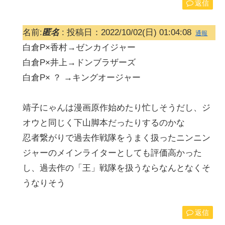
返信
名前:
匿名
:
投稿日：2022/10/02(日) 01:04:08
通報
白倉P×香村→ゼンカイジャー
白倉P×井上→ドンブラザーズ
白倉P× ？ →キングオージャー
靖子にゃんは漫画原作始めたり忙しそうだし、ジ
オウと同じく下山脚本だったりするのかな
忍者繋がりで過去作戦隊をうまく扱ったニンニン
ジャーのメインライターとしても評価高かった
し、過去作の「王」戦隊を扱うならなんとなくそ
うなりそう
返信