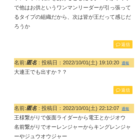
で他はお供というワンマンリーダーが引っ張って
るタイプの組織だから、次は皆が王だって感じだ
ろうか
返信
名前:
匿名
:
投稿日：2022/10/01(土) 19:10:20
通報
大連王でも出すか？？
返信
名前:
匿名
:
投稿日：2022/10/01(土) 22:12:07
通報
王様繋がりで仮面ライダーから電王とかジオウ
名前繋がりでオーレンジャーからキングレンジャ
ーやジュウオウジャー