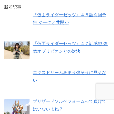
新着記事
『仮面ライダーゼッツ』４８話次回予
告 ジークと共闘か
『仮面ライダーゼッツ』４７話感想 強
敵オブリビオンとの対決
エクスドリームあまり強そうに見えな
い
ブリザードソルベフォームって負けて
はいないよね？