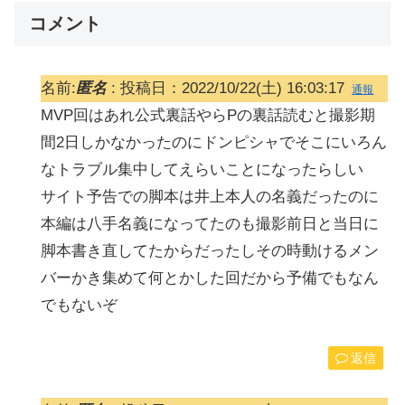
コメント
名前:
匿名
:
投稿日：2022/10/22(土) 16:03:17
通報
MVP回はあれ公式裏話やらPの裏話読むと撮影期
間2日しかなかったのにドンピシャでそこにいろん
なトラブル集中してえらいことになったらしい
サイト予告での脚本は井上本人の名義だったのに
本編は八手名義になってたのも撮影前日と当日に
脚本書き直してたからだったしその時動けるメン
バーかき集めて何とかした回だから予備でもなん
でもないぞ
返信