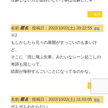
理解しない方が面白いという事は理解したｗ
返信
名前:
匿名
:
投稿日：2022/10/22(土) 20:22:55
通報
※2
もしかしたら元々の展開がすっごいのも多いけ
ど、
そこに「消し飛ぶ矢車」みたいなシーン起こしの
奇跡も混じって、
絵面が毎秒すんごいことになってるのかな。
返信
名前:
匿名
:
投稿日：2022/10/22(土) 21:02:05
通報
ぜんぜんわからない