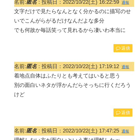
名前:
匿名
:
投稿日：2022/10/22(土) 16:22:59
通報
文字だけで見たらなんとなく分かるのに描写のせ
いでこんがらがるだけなんだよな多分
でも何故か毎話笑って見れるから凄いわ本当に
返信
名前:
匿名
:
投稿日：2022/10/22(土) 17:19:12
通報
着地点自体はふたりとも考えてはいると思う
別の面白いネタが浮かんだらそっちに行くだろう
けど
返信
名前:
匿名
:
投稿日：2022/10/22(土) 17:47:25
通報