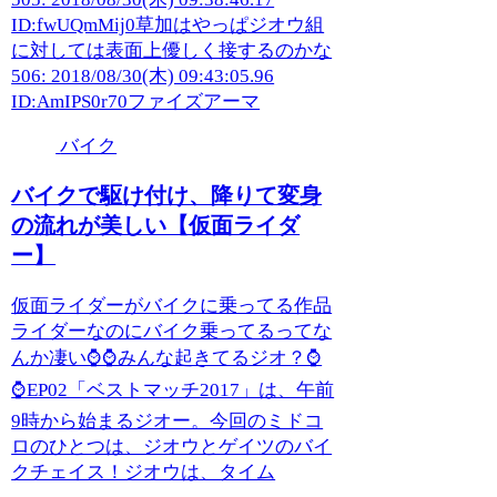
ID:fwUQmMij0草加はやっぱジオウ組
に対しては表面上優しく接するのかな
506: 2018/08/30(木) 09:43:05.96
ID:AmIPS0r70ファイズアーマ
バイク
バイクで駆け付け、降りて変身
の流れが美しい【仮面ライダ
ー】
仮面ライダーがバイクに乗ってる作品
ライダーなのにバイク乗ってるってな
んか凄い⌚⌚みんな起きてるジオ？⌚
⌚EP02「ベストマッチ2017」は、午前
9時から始まるジオー。今回のミドコ
ロのひとつは、ジオウとゲイツのバイ
クチェイス！ジオウは、タイム