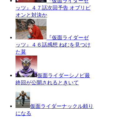
『仮面ライダーゼ
ッツ』４７話次回予告 オブリビ
オンと対決か
『仮面ライダーゼ
ッツ』４６話感想 ねむを見つけ
た莫
仮面ライダーシノビ最
終回が公開されるときいて
仮面ライダーナックル頼り
になる