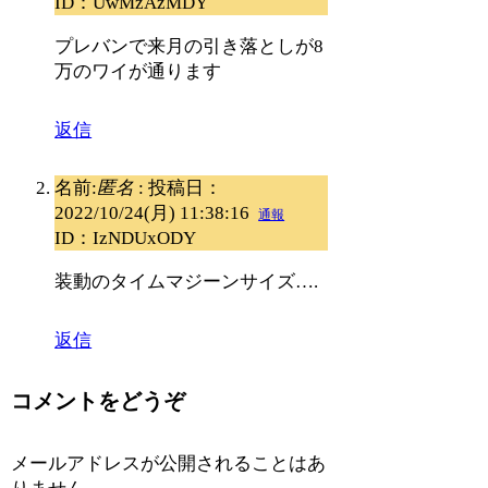
ID：UwMzAzMDY
プレバンで来月の引き落としが8
万のワイが通ります
返信
名前:
匿名
:
投稿日：
2022/10/24(月) 11:38:16
通報
ID：IzNDUxODY
装動のタイムマジーンサイズ….
返信
コメントをどうぞ
メールアドレスが公開されることはあ