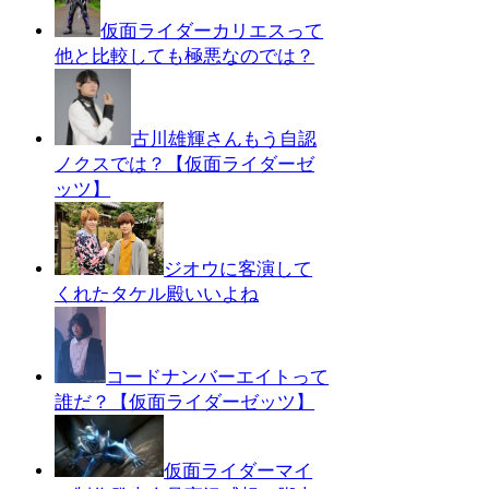
仮面ライダーカリエスって
他と比較しても極悪なのでは？
古川雄輝さんもう自認
ノクスでは？【仮面ライダーゼ
ッツ】
ジオウに客演して
くれたタケル殿いいよね
コードナンバーエイトって
誰だ？【仮面ライダーゼッツ】
仮面ライダーマイ