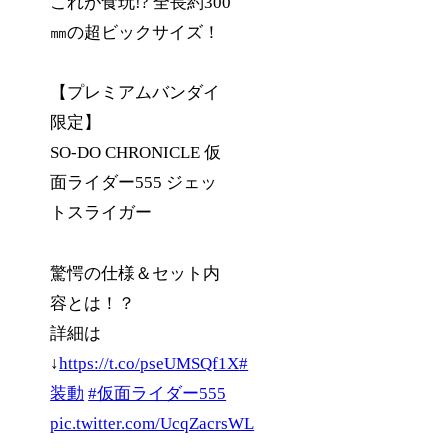
これが食玩!? 全長約300
㎜の超ビックサイズ！
【プレミアムバンダイ
限定】
SO-DO CHRONICLE 仮
面ライダー555 ジェッ
トスライガー
驚愕の仕様＆セット内
容とは！？
詳細は
↓
https://t.co/pseUMSQf1X
#
装動
#仮面ライダー555
pic.twitter.com/UcqZacrsWL