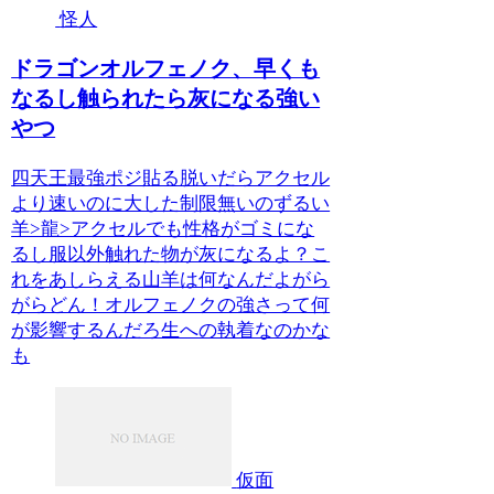
怪人
ドラゴンオルフェノク、早くも
なるし触られたら灰になる強い
やつ
四天王最強ポジ貼る脱いだらアクセル
より速いのに大した制限無いのずるい
羊>龍>アクセルでも性格がゴミにな
るし服以外触れた物が灰になるよ？こ
れをあしらえる山羊は何なんだよがら
がらどん！オルフェノクの強さって何
が影響するんだろ生への執着なのかな
も
仮面