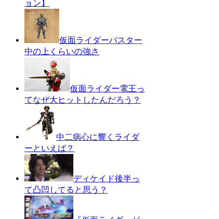
ョン】
仮面ライダーバスター
中の上くらいの強さ
仮面ライダー電王っ
てなぜ大ヒットしたんだろう？
中二病心に響くライダ
ーといえば？
ディケイド後半っ
て凸凹してると思う？