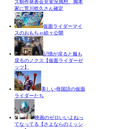
ス制作発表会見実況感想。脚本
家に荒川稔久さん確定
仮面ライダーマイ
スのおもちゃ続々公開
記憶が戻ると服も
戻るのノクス【仮面ライダーゼ
ッツ】
美しい母国語の仮面
ライダーたち
映画のゼロいいよねっ
てなってる【さよならのミッシ