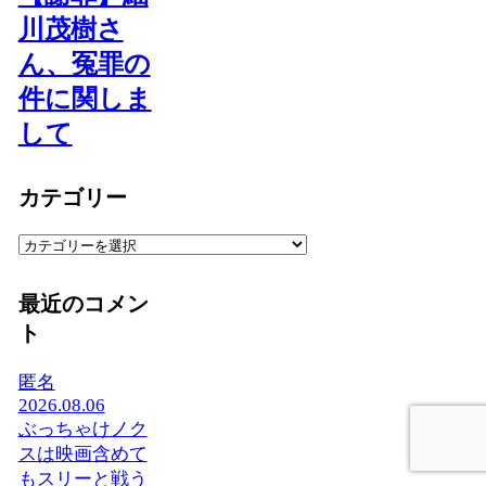
川茂樹さ
ん、冤罪の
件に関しま
して
カテゴリー
カ
テ
ゴ
最近のコメン
リ
ト
ー
匿名
2026.08.06
ぶっちゃけノク
スは映画含めて
もスリーと戦う