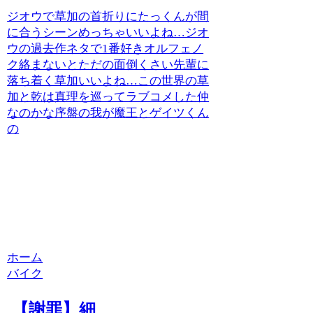
ジオウで草加の首折りにたっくんが間
に合うシーンめっちゃいいよね…ジオ
ウの過去作ネタで1番好きオルフェノ
ク絡まないとただの面倒くさい先輩に
落ち着く草加いいよね…この世界の草
加と乾は真理を巡ってラブコメした仲
なのかな序盤の我が魔王とゲイツくん
の
ホーム
バイク
【謝罪】細