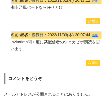
名前:
匿名
:
投稿日：2022/11/02(水) 20:17:12
通報
湘南乃風パートなら任せとけ
返信
名前:
匿名
:
投稿日：2022/11/03(木) 20:07:44
通報
invitatimn聞く度に某配信者のウェカピポ朗読を思
い出す。
返信
コメントをどうぞ
メールアドレスが公開されることはありません。