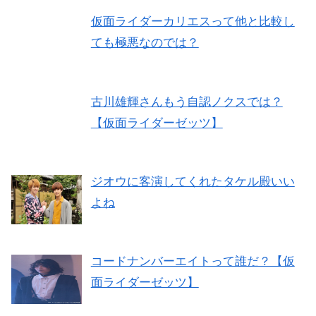
仮面ライダーカリエスって他と比較し
ても極悪なのでは？
古川雄輝さんもう自認ノクスでは？
【仮面ライダーゼッツ】
ジオウに客演してくれたタケル殿いい
よね
コードナンバーエイトって誰だ？【仮
面ライダーゼッツ】