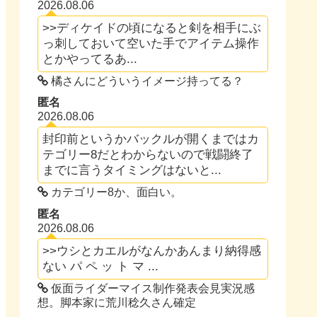
2026.08.06
>>ディケイドの頃になると剣を相手にぶ
っ刺しておいて空いた手でアイテム操作
とかやってるあ...
橘さんにどういうイメージ持ってる？
匿名
2026.08.06
封印前というかバックルが開くまではカ
テゴリー8だとわからないので戦闘終了
までに言うタイミングはないと...
カテゴリー8か、面白い。
匿名
2026.08.06
>>ウシとカエルがなんかあんまり納得感
ない パ ペ ッ ト マ ...
仮面ライダーマイス制作発表会見実況感
想。脚本家に荒川稔久さん確定