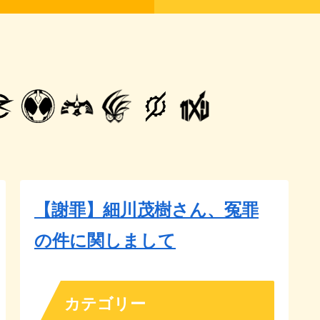
【謝罪】細川茂樹さん、冤罪
の件に関しまして
カテゴリー