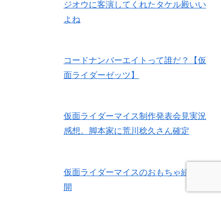
ジオウに客演してくれたタケル殿いい
よね
コードナンバーエイトって誰だ？【仮
面ライダーゼッツ】
仮面ライダーマイス制作発表会見実況
感想。脚本家に荒川稔久さん確定
仮面ライダーマイスのおもちゃ続々公
開