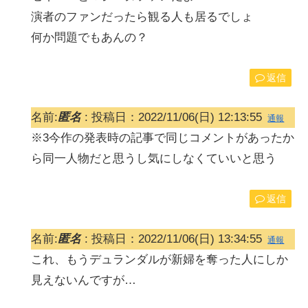
演者のファンだったら観る人も居るでしょ
何か問題でもあんの？
返信
名前:
匿名
:
投稿日：2022/11/06(日) 12:13:55
通報
※3今作の発表時の記事で同じコメントがあったか
ら同一人物だと思うし気にしなくていいと思う
返信
名前:
匿名
:
投稿日：2022/11/06(日) 13:34:55
通報
これ、もうデュランダルが新婦を奪った人にしか
見えないんですが…