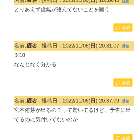
名前:
匿名
:
投稿日：2022/11/06(日) 18:39:45
通報
とりあえず虚無が絡んでないことを願う
返信
名前:
匿名
:
投稿日：2022/11/06(日) 20:31:07
通報
※10
なんとなく分かる
返信
名前:
匿名
:
投稿日：2022/11/06(日) 20:37:09
通報
宮本侑芽が出るの？って驚いてるけど、予告に出
てるのに気付いてないのか
返信