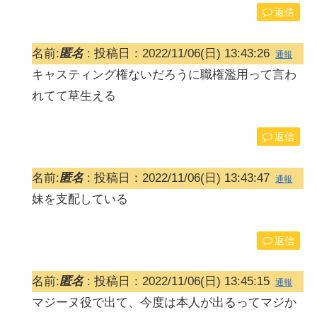
返信
名前:
匿名
:
投稿日：2022/11/06(日) 13:43:26
通報
キャスティング権ないだろうに職権濫用って言わ
れてて草生える
返信
名前:
匿名
:
投稿日：2022/11/06(日) 13:43:47
通報
妹を支配している
返信
名前:
匿名
:
投稿日：2022/11/06(日) 13:45:15
通報
マジーヌ役で出て、今度は本人が出るってマジか