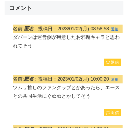
コメント
名前:
匿名
:
投稿日：2023/01/02(月) 08:58:58
通報
ダパーンは運営側が用意したお邪魔キャラと思わ
れてそう
返信
名前:
匿名
:
投稿日：2023/01/02(月) 10:00:20
通報
ツムリ推しのファンクラブとかあったら、エース
との共同生活にぐぬぬとかしてそう
返信