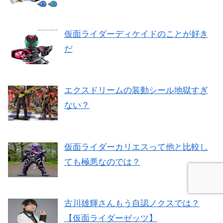
仮面ライダーディケイドのことが好き
だ
エクスドリームの装動シール地獄すぎ
ない？
仮面ライダーカリエスって他と比較し
ても極悪なのでは？
古川雄輝さんもう自認ノクスでは？
【仮面ライダーゼッツ】