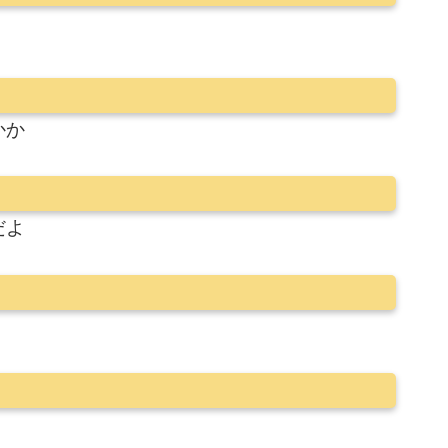
かか
だよ