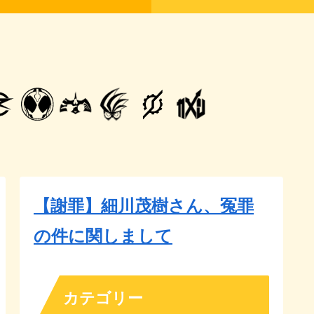
【謝罪】細川茂樹さん、冤罪
の件に関しまして
カテゴリー