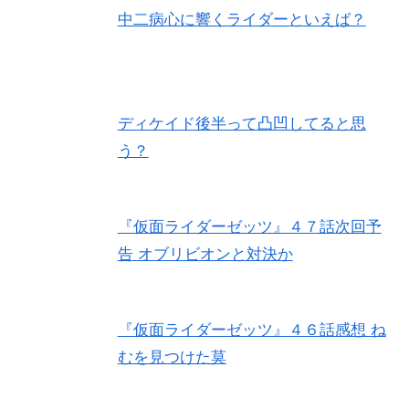
中二病心に響くライダーといえば？
ディケイド後半って凸凹してると思
う？
『仮面ライダーゼッツ』４７話次回予
告 オブリビオンと対決か
『仮面ライダーゼッツ』４６話感想 ね
むを見つけた莫