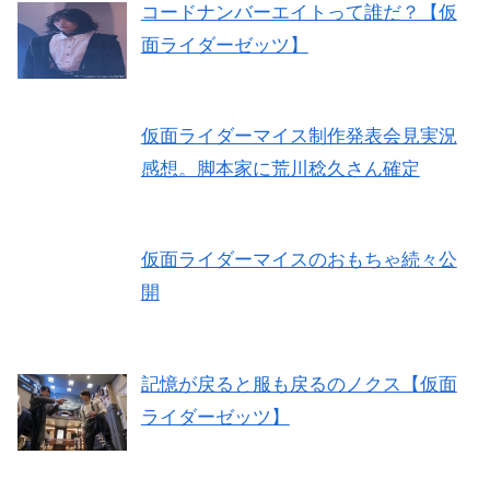
コードナンバーエイトって誰だ？【仮
面ライダーゼッツ】
仮面ライダーマイス制作発表会見実況
感想。脚本家に荒川稔久さん確定
仮面ライダーマイスのおもちゃ続々公
開
記憶が戻ると服も戻るのノクス【仮面
ライダーゼッツ】