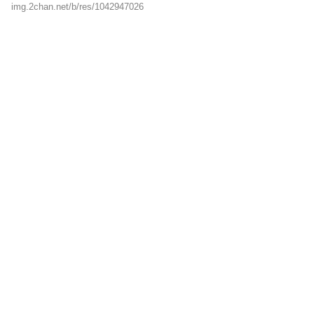
img.2chan.net/b/res/1042947026