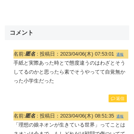
コメント
名前:
匿名
:
投稿日：2023/04/06(木) 07:53:01
通報
手紙と実際あった時とで態度違うのはわざとそう
してるのかと思ったら素でそうやってて自覚無か
った小学生だった
返信
名前:
匿名
:
投稿日：2023/04/06(木) 08:51:35
通報
「理想の娘ネオンが生きている世界」ってことは
ネオンは今まで、もしどれだけ戦闘で傷ついてて