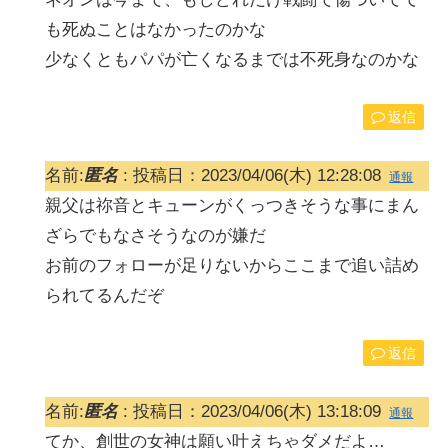
も死ぬことはなかったのかな
少なくともパパが亡くなるまでは不死身なのかな
返信
名前:
匿名
:
投稿日：2023/04/06(木) 12:28:08
通報
親父は祢音とキューンがくっつきそうな事にまん
ざらでもなさそうなのが嫌だ
お前のフォローが足りないからここまで追い詰め
られてるんだぞ
返信
名前:
匿名
:
投稿日：2023/04/06(木) 13:18:09
通報
てか、創世の女神は願い叶えちゃダメだよ…