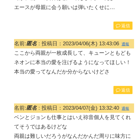
エースが母親に会う願いは弾いたくせに…
返信
名前:
匿名
:
投稿日：2023/04/06(木) 13:43:06
通報
ここから両親が一枚成長して、キューンともども
ネオンに本当の愛を注げるようになってほしい！
本当の愛ってなんだか分からないけどさ
返信
名前:
匿名
:
投稿日：2023/04/07(金) 13:32:40
通報
ベンとジョンも仕事とはいえ祢音個人を見てくれ
てそうではあるけどな
両親は難しいだろうがなんだかんだ周りに味方に