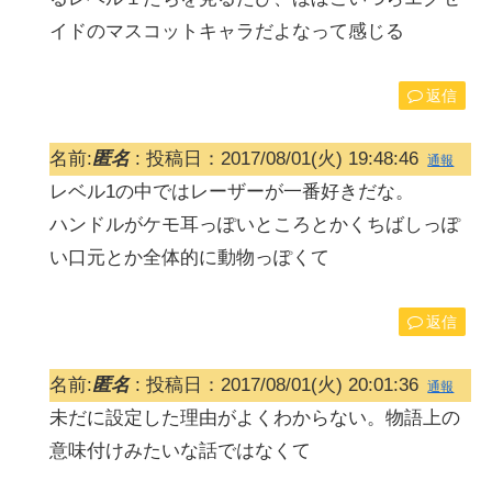
イドのマスコットキャラだよなって感じる
返信
名前:
匿名
:
投稿日：2017/08/01(火) 19:48:46
通報
レベル1の中ではレーザーが一番好きだな。
ハンドルがケモ耳っぽいところとかくちばしっぽ
い口元とか全体的に動物っぽくて
返信
名前:
匿名
:
投稿日：2017/08/01(火) 20:01:36
通報
未だに設定した理由がよくわからない。物語上の
意味付けみたいな話ではなくて