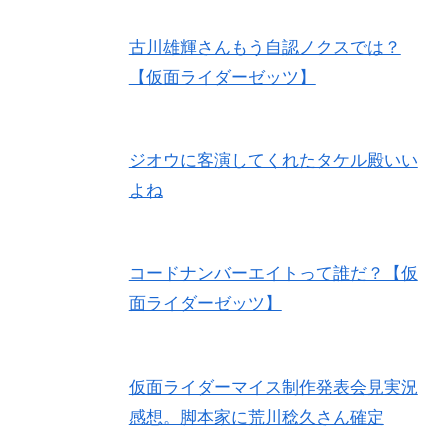
古川雄輝さんもう自認ノクスでは？
【仮面ライダーゼッツ】
ジオウに客演してくれたタケル殿いい
よね
コードナンバーエイトって誰だ？【仮
面ライダーゼッツ】
仮面ライダーマイス制作発表会見実況
感想。脚本家に荒川稔久さん確定