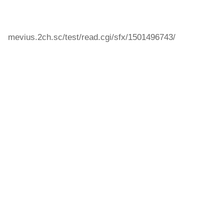
mevius.2ch.sc/test/read.cgi/sfx/1501496743/