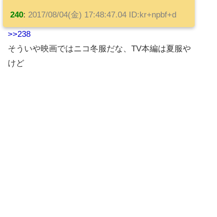
240
:
2017/08/04(金) 17:48:47.04 ID:kr+npbf+d
>>238
そういや映画ではニコ冬服だな、TV本編は夏服や
けど