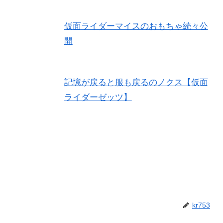
仮面ライダーマイスのおもちゃ続々公
開
記憶が戻ると服も戻るのノクス【仮面
ライダーゼッツ】
kr753