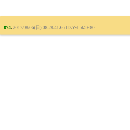
874
:
2017/08/06(日) 08:28:41.66 ID:Yvhbk5H80