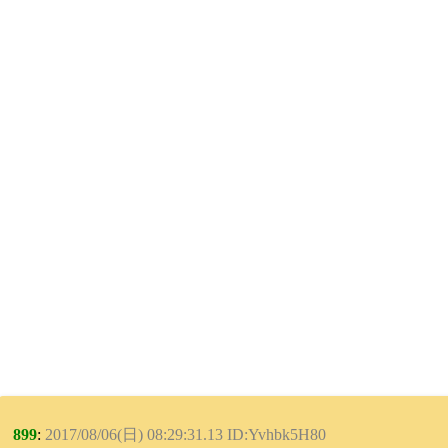
899
:
2017/08/06(日) 08:29:31.13 ID:Yvhbk5H80