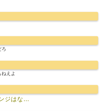
だろ
もねえよ
ンジはな…