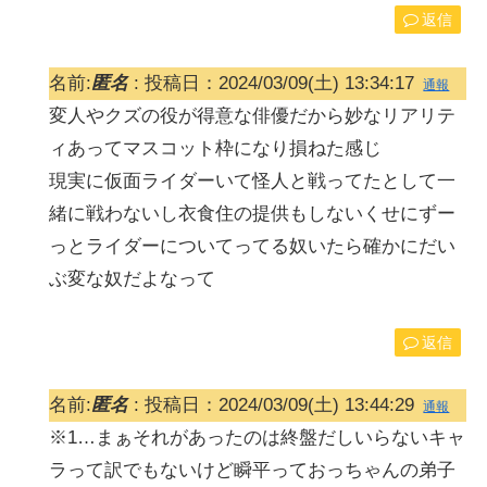
返信
名前:
匿名
:
投稿日：2024/03/09(土) 13:34:17
通報
変人やクズの役が得意な俳優だから妙なリアリテ
ィあってマスコット枠になり損ねた感じ
現実に仮面ライダーいて怪人と戦ってたとして一
緒に戦わないし衣食住の提供もしないくせにずー
っとライダーについてってる奴いたら確かにだい
ぶ変な奴だよなって
返信
名前:
匿名
:
投稿日：2024/03/09(土) 13:44:29
通報
※1…まぁそれがあったのは終盤だしいらないキャ
ラって訳でもないけど瞬平っておっちゃんの弟子