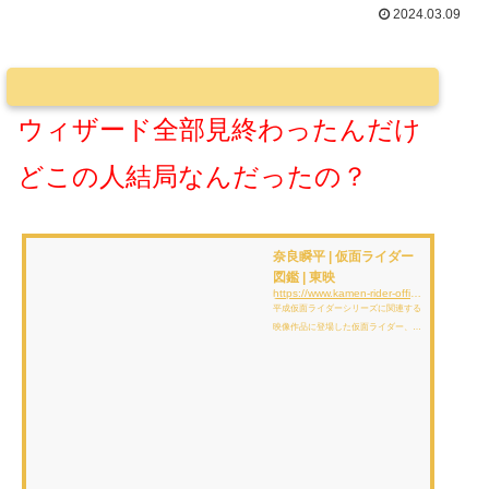
2024.03.09
ウィザード全部見終わったんだけ
どこの人結局なんだったの？
奈良瞬平 | 仮面ライダー
図鑑 | 東映
https://www.kamen-rider-official.com/zukan/characters/3155
平成仮面ライダーシリーズに関連する
映像作品に登場した仮面ライダー、変
身フォーム、怪人、アイテムを解説、
紹介しています。