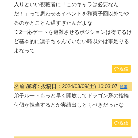
入りといい視聴者に「このキャラは必要なん
だ！」って思わせるイベントを和菓子回以外でや
るのがとことん遅すぎたんだよな
※2一応ゲートを避難させるポジションは得てるけ
ど基本的に凛子ちゃんでいない時以外は事足りる
よなって
返信
名前:
匿名
:
投稿日：2024/03/09(土) 16:03:07
通報
弟子ルートもっと早く開放してドラゴン系の指輪
何個か担当するとか実績出しとくべきだったな
返信