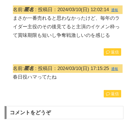
名前:
匿名
:
投稿日：2024/03/10(日) 12:02:14
通報
まさか一番売れると思わなかったけど、毎年のラ
イダー主役のその後見てると主演のイケメン枠っ
て賞味期限も短いし争奪戦激しいのを感じる
返信
名前:
匿名
:
投稿日：2024/03/10(日) 17:15:25
通報
春日役ハマってたね
返信
コメントをどうぞ