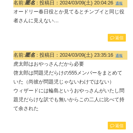
名前:
匿名
:
投稿日：2024/03/09(土) 20:04:26
通報
オードリー春日役とか見てるとチンプイと同じ役
者さんに見えない…
返信
名前:
匿名
:
投稿日：2024/03/09(土) 23:35:16
通報
虎太郎はおやっさんだから必要
啓太郎は問題児だらけの555メンバーをまとめて
いた（尚彼が問題児じゃないわけではない）
ウィザードには輪島というおやっさんがいたし問
題児だらけな訳でも無いからこの二人に比べて持
て余された
返信