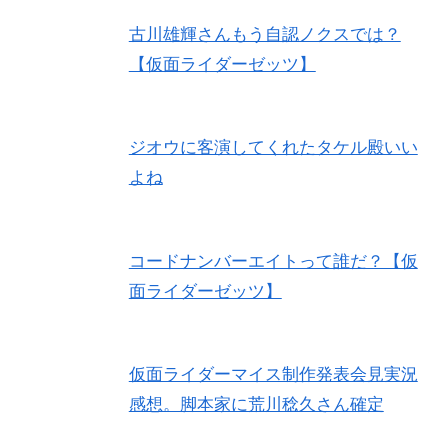
古川雄輝さんもう自認ノクスでは？
【仮面ライダーゼッツ】
ジオウに客演してくれたタケル殿いい
よね
コードナンバーエイトって誰だ？【仮
面ライダーゼッツ】
仮面ライダーマイス制作発表会見実況
感想。脚本家に荒川稔久さん確定