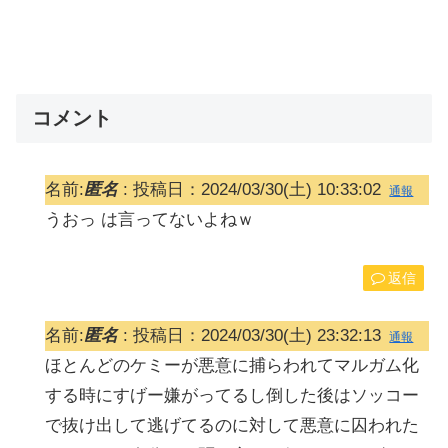
コメント
名前:
匿名
:
投稿日：2024/03/30(土) 10:33:02
通報
うおっ は言ってないよねｗ
返信
名前:
匿名
:
投稿日：2024/03/30(土) 23:32:13
通報
ほとんどのケミーが悪意に捕らわれてマルガム化
する時にすげー嫌がってるし倒した後はソッコー
で抜け出して逃げてるのに対して悪意に囚われた