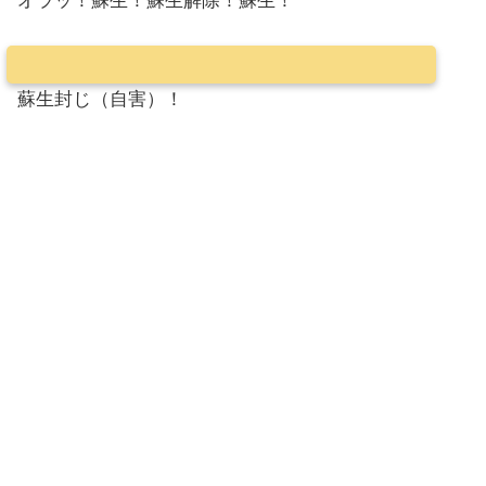
オラッ！蘇生！蘇生解除！蘇生！
蘇生封じ（自害）！