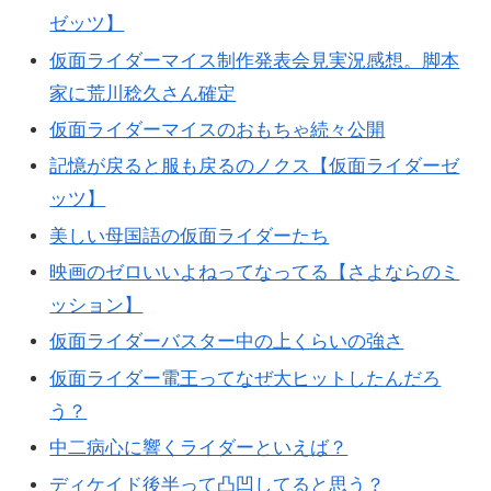
ゼッツ】
仮面ライダーマイス制作発表会見実況感想。脚本
家に荒川稔久さん確定
仮面ライダーマイスのおもちゃ続々公開
記憶が戻ると服も戻るのノクス【仮面ライダーゼ
ッツ】
美しい母国語の仮面ライダーたち
映画のゼロいいよねってなってる【さよならのミ
ッション】
仮面ライダーバスター中の上くらいの強さ
仮面ライダー電王ってなぜ大ヒットしたんだろ
う？
中二病心に響くライダーといえば？
ディケイド後半って凸凹してると思う？