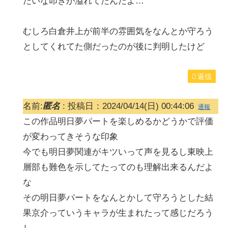
たいな叩きが溢れてたんだよ…
むしろ白倉井上が前半の雰囲気をなんとか守ろう
としてくれてた側だったのが後に判明したけど
返信
名前:
匿名
:
投稿日：2024/04/14(日) 00:44:06
通報
この作品明日夢パートを楽しめるかどうかで評価
が変わってきそうな印象
今でも明日夢関連がキツいって声を見るし東映上
層部も難色を示してたってのも理解出来るんだよ
な
その明日夢パートをなんとかして守ろうとした結
果京介っていうキャラが生まれたって感じだろう