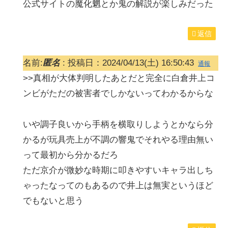
公式サイトの魔化魍とか鬼の解説が楽しみだった
返信
名前:
匿名
:
投稿日：2024/04/13(土) 16:50:43
通報
>>真相が大体判明したあとだと完全に白倉井上コ
ンビがただの被害者でしかないってわかるからな
いや調子良いから手柄を横取りしようとかなら分
かるが玩具売上が不調の響鬼でそれやる理由無い
って最初から分かるだろ
ただ京介が微妙な時期に叩きやすいキャラ出しち
ゃったなってのもあるので井上は無実というほど
でもないと思う