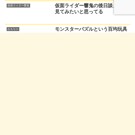
仮面ライダー響鬼の後日談、結構
仮面ライダー響鬼
見てみたいと思ってる
モンスターパズルという百均玩具
おもちゃ
が見覚えありすぎる件について
【仮面ライダー響鬼】
仮面ライダー響鬼、職業ライダー
仮面ライダー響鬼
の一つではある
ホーム
仮面ライダー響鬼