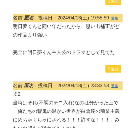
返信
名前:
匿名
:
投稿日：2024/04/13(土) 19:55:59
通報
明日夢くんと同い年だったから、思い出補正がど
の作品より強い
完全に明日夢くん主人公のドラマとして見てた
返信
名前:
匿名
:
投稿日：2024/04/13(土) 23:33:53
通報
※2
当時はそれ(不調のテコ入れ)なのは分かった上で
「俺たちの響鬼の温かい世界が白倉達の商業主義
にめちゃくちゃにされる！！！許すな！！！」み