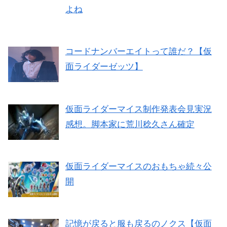
よね
コードナンバーエイトって誰だ？【仮
面ライダーゼッツ】
仮面ライダーマイス制作発表会見実況
感想。脚本家に荒川稔久さん確定
仮面ライダーマイスのおもちゃ続々公
開
記憶が戻ると服も戻るのノクス【仮面