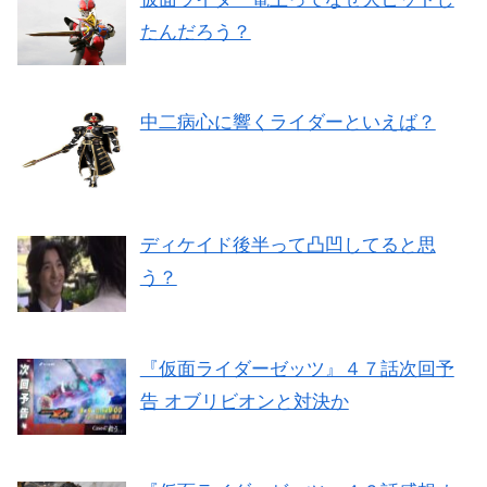
たんだろう？
中二病心に響くライダーといえば？
ディケイド後半って凸凹してると思
う？
『仮面ライダーゼッツ』４７話次回予
告 オブリビオンと対決か