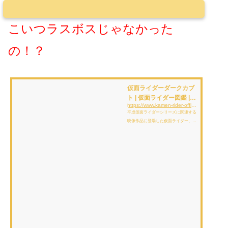
こいつラスボスじゃなかった
の！？
仮面ライダーダークカブ
ト | 仮面ライダー図鑑 |
https://www.kamen-rider-official.com/zukan/kamen_rider_members/256
東映
平成仮面ライダーシリーズに関連する
映像作品に登場した仮面ライダー、変
身フォーム、怪人、アイテムを解説、
紹介しています。