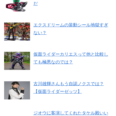
だ
エクスドリームの装動シール地獄すぎ
ない？
仮面ライダーカリエスって他と比較し
ても極悪なのでは？
古川雄輝さんもう自認ノクスでは？
【仮面ライダーゼッツ】
ジオウに客演してくれたタケル殿いい