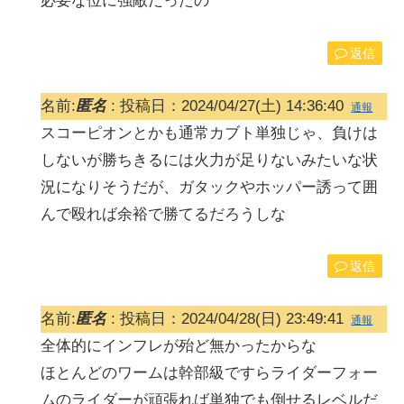
必要な位に強敵だったの
返信
名前:
匿名
:
投稿日：2024/04/27(土) 14:36:40
通報
スコーピオンとかも通常カブト単独じゃ、負けは
しないが勝ちきるには火力が足りないみたいな状
況になりそうだが、ガタックやホッパー誘って囲
んで殴れば余裕で勝てるだろうしな
返信
名前:
匿名
:
投稿日：2024/04/28(日) 23:49:41
通報
全体的にインフレが殆ど無かったからな
ほとんどのワームは幹部級ですらライダーフォー
ムのライダーが頑張れば単独でも倒せるレベルだ