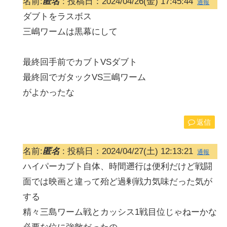
名前:
匿名
:
投稿日：2024/04/26(金) 17:45:44
通報
ダブトをラスボス
三嶋ワームは黒幕にして
最終回手前でカブトVSダブト
最終回でガタックVS三嶋ワーム
がよかったな
返信
名前:
匿名
:
投稿日：2024/04/27(土) 12:13:21
通報
ハイパーカブト自体、時間遡行は便利だけど戦闘
面では映画と違って殆ど過剰戦力気味だった気が
する
精々三島ワーム戦とカッシス1戦目位じゃねーかな