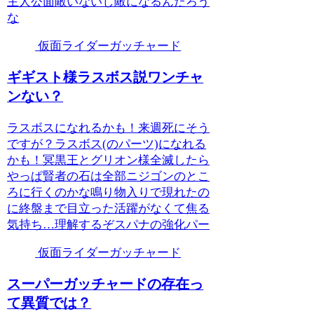
主人公面敵いないし敵になるんだろう
な
仮面ライダーガッチャード
ギギスト様ラスボス説ワンチャ
ンない？
ラスボスになれるかも！来週死にそう
ですが？ラスボス(のパーツ)になれる
かも！冥黒王とグリオン様全滅したら
やっぱ賢者の石は全部ニジゴンのとこ
ろに行くのかな鳴り物入りで現れたの
に終盤まで目立った活躍がなくて焦る
気持ち…理解するぞスパナの強化パー
仮面ライダーガッチャード
スーパーガッチャードの存在っ
て異質では？