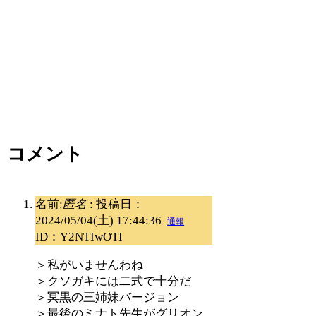
コメント
名前:
匿名
:
投稿日：
2024/05/04(土) 17:44:36
通報
ID：Y2NTIwOTI
＞私がいませんわね
＞クソガキには二式で十分だ
＞冥黒の三姉妹バージョン
＞最後のミナト先生がグリオン