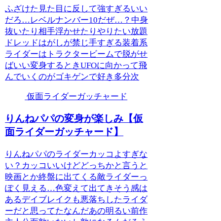
ふざけた見た目に反して強すぎるいい
だろ…レベルナンバー10だぜ…？中身
抜いたり相手浮かせたりやりたい放題
ドレッドはがしが禁じ手すぎる装着系
ライダーはトラクタービームで脱がせ
ばいい変身するときUFOに向かって飛
んでいくのがゴキゲンで好き多分次
仮面ライダーガッチャード
りんねパパの変身が楽しみ【仮
面ライダーガッチャード】
りんねパパのライダーカッコよすぎな
い？カッコいいけどどっちかと言うと
映画とか終盤に出てくる敵ライダーっ
ぽく見える…色変えて出てきそう感は
あるデイブレイクも悪落ちしたライダ
ーだと思ってたなんだあの明るい前作