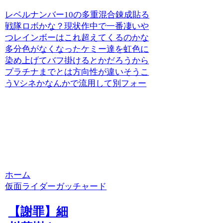
レベルナンバー10の多重混合錬成貼る
戦隊ロボかな？現状作中で一番凄いや
つレインボーはこれ超えてくるのかな
多分色がなくなったケミー達を虹色に
染め上げてバフ掛けるとかだろうから
プラチナまでとは方向性が違いそうこ
うVシネかなんかで流用して別フォー
ホーム
仮面ライダーガッチャード
【謝罪】細