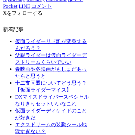
Pocket
LINE
コメント
Xをフォローする
新着記事
仮面ライダーリド誰が変身する
んだろう？
父親ライダーは仮面ライダーデ
ストリームくらいでいい
春映画や冬映画がもしまだあっ
たらと思うと
十二支同盟についてどう思う？
【仮面ライダーマイス】
DXマイスドライバースペシャル
なりきりセットいいなこれ
仮面ライダーディケイドのこと
が好きだ
エクスドリームの装動シール地
獄すぎない？