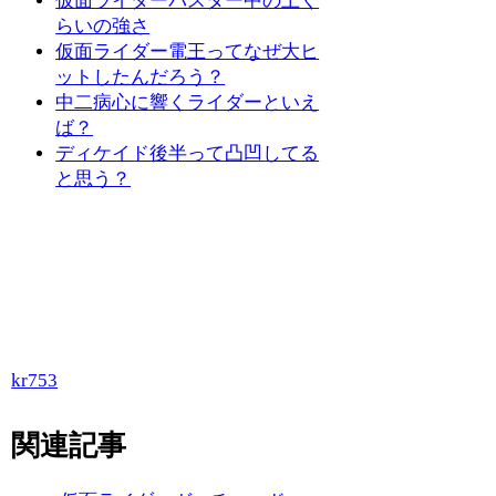
仮面ライダーバスター中の上く
らいの強さ
仮面ライダー電王ってなぜ大ヒ
ットしたんだろう？
中二病心に響くライダーといえ
ば？
ディケイド後半って凸凹してる
と思う？
kr753
関連記事