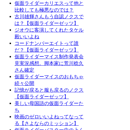
仮面ライダーカリエスって他と
比較しても極悪なのでは？
古川雄輝さんもう自認ノクスで
は？【仮面ライダーゼッツ】
ジオウに客演してくれたタケル
殿いいよね
コードナンバーエイトって誰
だ？【仮面ライダーゼッツ】
仮面ライダーマイス制作発表会
見実況感想。脚本家に荒川稔久
さん確定
仮面ライダーマイスのおもちゃ
続々公開
記憶が戻ると服も戻るのノクス
【仮面ライダーゼッツ】
美しい母国語の仮面ライダーた
ち
映画のゼロいいよねってなって
る【さよならのミッション】