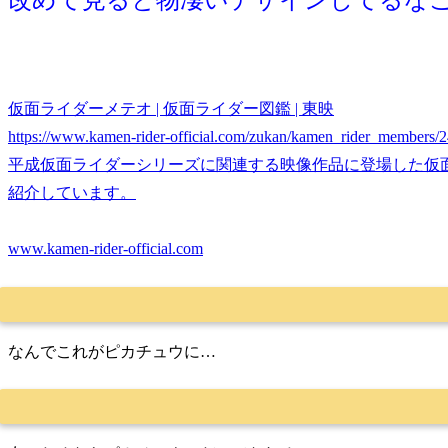
改めて見ると物凄いデザインしてるな
仮面ライダーメテオ | 仮面ライダー図鑑 | 東映
https://www.kamen-rider-official.com/zukan/kamen_rider_members/
平成仮面ライダーシリーズに関連する映像作品に登場した仮
紹介しています。
www.kamen-rider-official.com
なんでこれがピカチュウに…