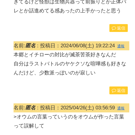
きてるけど怪獣は生物兵器って前振りとか正体バ
レとか話進めてる感あったの上手かったと思う
返信
名前:
匿名
:
投稿日：2024/06/08(土) 19:22:24
通報
本郷とイチローの対比が滅茶苦茶好きなんだ
自分はラストバトルのヤケクソな喧嘩感も好きな
んだけど、少数派っぽいのが寂しい
返信
名前:
匿名
:
投稿日：2025/04/26(土) 03:56:59
通報
>オウムの言葉っていうのをオウムが作った言葉
って誤解して