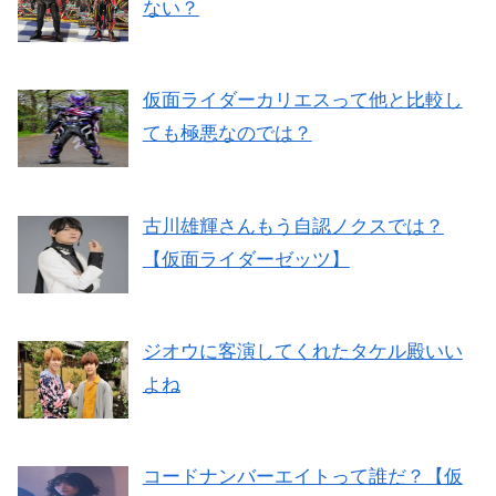
ない？
仮面ライダーカリエスって他と比較し
ても極悪なのでは？
古川雄輝さんもう自認ノクスでは？
【仮面ライダーゼッツ】
ジオウに客演してくれたタケル殿いい
よね
コードナンバーエイトって誰だ？【仮