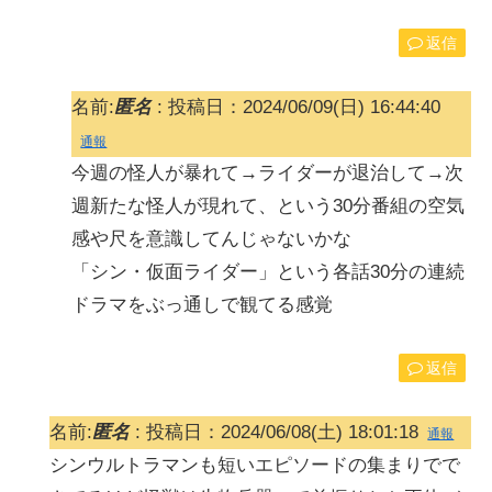
返信
名前:
匿名
:
投稿日：2024/06/09(日) 16:44:40
通報
今週の怪人が暴れて→ライダーが退治して→次
週新たな怪人が現れて、という30分番組の空気
感や尺を意識してんじゃないかな
「シン・仮面ライダー」という各話30分の連続
ドラマをぶっ通しで観てる感覚
返信
名前:
匿名
:
投稿日：2024/06/08(土) 18:01:18
通報
シンウルトラマンも短いエピソードの集まりでで