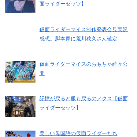
面ライダーゼッツ】
仮面ライダーマイス制作発表会見実況
感想。脚本家に荒川稔久さん確定
仮面ライダーマイスのおもちゃ続々公
開
記憶が戻ると服も戻るのノクス【仮面
ライダーゼッツ】
美しい母国語の仮面ライダーたち