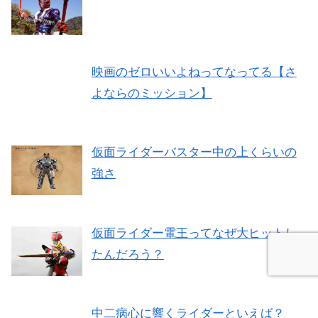
映画のゼロいいよねってなってる【さ
よならのミッション】
仮面ライダーバスター中の上くらいの
強さ
仮面ライダー電王ってなぜ大ヒットし
たんだろう？
中二病心に響くライダーといえば？