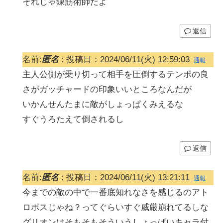
それじゃ錬筋術師だよ
返信
名前:
匿名
:
投稿日：2024/06/11(火) 12:59:03
通報
主人公側が乗り切って相手を圧倒するテンポの良
さがガッチャードの印象いいところなんだが
いかんせんたまに敵がしょっぱくみえるな
すぐうろたえて倒されるし
返信
名前:
匿名
:
投稿日：2024/06/11(火) 13:21:11
通報
今までの敵の中で一番底知れなさを感じるのアト
ロポスじゃね？ってぐらいすぐ威厳崩れてるしな
グリオンはそもそもそういうしょっぱいキャラ付