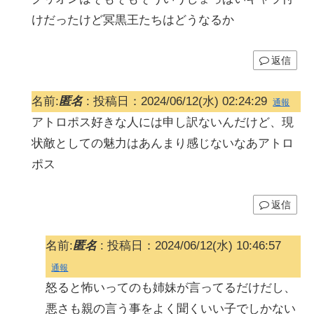
けだったけど冥黒王たちはどうなるか
返信
名前:
匿名
:
投稿日：2024/06/12(水) 02:24:29
通報
アトロポス好きな人には申し訳ないんだけど、現
状敵としての魅力はあんまり感じないなあアトロ
ポス
返信
名前:
匿名
:
投稿日：2024/06/12(水) 10:46:57
通報
怒ると怖いってのも姉妹が言ってるだけだし、
悪さも親の言う事をよく聞くいい子でしかない