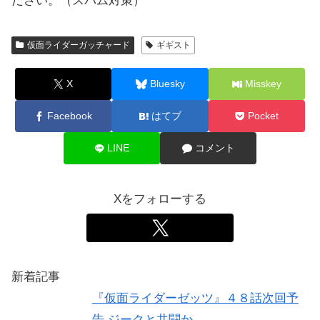
ださい。（スパム対策）
仮面ライダーガッチャード
ギギスト
X
Bluesky
Misskey
Facebook
はてブ
Pocket
LINE
コメント
Xをフォローする
新着記事
『仮面ライダーゼッツ』４８話次回予
告 ジークと共闘か