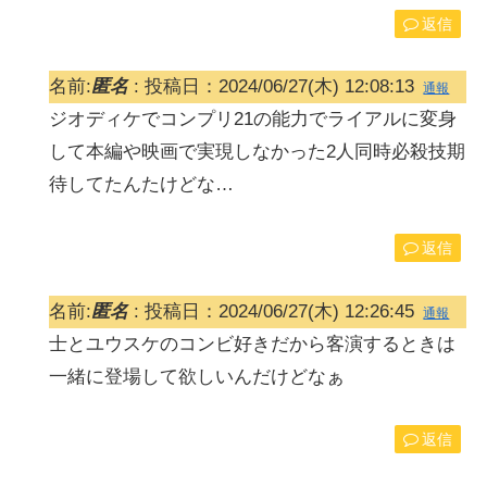
返信
名前:
匿名
:
投稿日：2024/06/27(木) 12:08:13
通報
ジオディケでコンプリ21の能力でライアルに変身
して本編や映画で実現しなかった2人同時必殺技期
待してたんたけどな…
返信
名前:
匿名
:
投稿日：2024/06/27(木) 12:26:45
通報
士とユウスケのコンビ好きだから客演するときは
一緒に登場して欲しいんだけどなぁ
返信