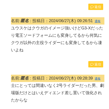
返信
名前:
匿名
:
投稿日：2024/06/27(木) 09:26:51
通報
ユウスケはクウガのイメージ強いけどG3-Xだった
り電王ソードフォームにも変身してるから何気に
クウガ以外の主役ライダーにも変身してるから凄
いよね
返信
名前:
匿名
:
投稿日：2024/06/27(木) 09:28:39
通報
士にとっては間違いなく2号ライダーだった男、劇
場版だけとはいえディエンド差し置いて強化され
たからな