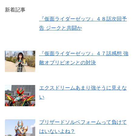
新着記事
『仮面ライダーゼッツ』４８話次回予
告 ジークと共闘か
『仮面ライダーゼッツ』４７話感想 強
敵オブリビオンとの対決
エクスドリームあまり強そうに見えな
い
ブリザードソルベフォームって負けて
はいないよね？