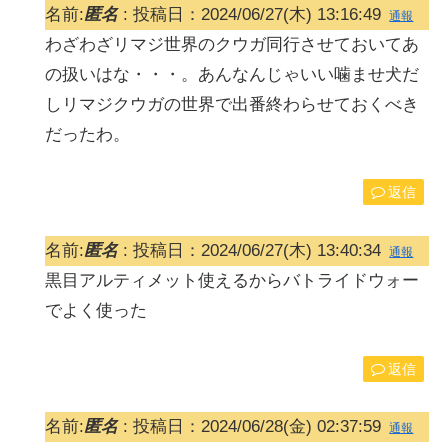
名前:
匿名
:
投稿日：2024/06/27(木) 13:16:49
通報
わざわざリマジ世界のクウガ同行させておいてあ
の扱いはな・・・。あんなんじゃいい噛ませ犬だ
しリマジクウガの世界で出番終わらせておくべき
だったわ。
返信
名前:
匿名
:
投稿日：2024/06/27(木) 13:40:34
通報
黒目アルティメット使えるからバトライドウォー
でよく使った
返信
名前:
匿名
:
投稿日：2024/06/28(金) 02:37:59
通報