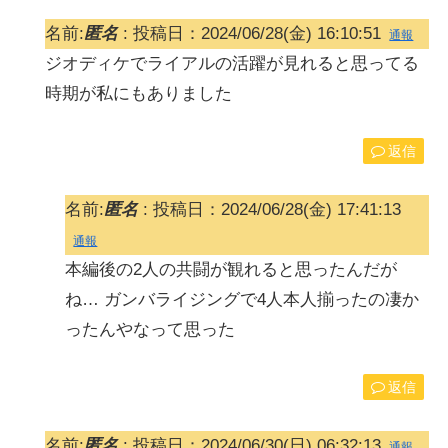
名前:
匿名
:
投稿日：2024/06/28(金) 16:10:51
通報
ジオディケでライアルの活躍が見れると思ってる
時期が私にもありました
返信
名前:
匿名
:
投稿日：2024/06/28(金) 17:41:13
通報
本編後の2人の共闘が観れると思ったんだが
ね… ガンバライジングで4人本人揃ったの凄か
ったんやなって思った
返信
名前:
匿名
:
投稿日：2024/06/30(日) 06:32:13
通報