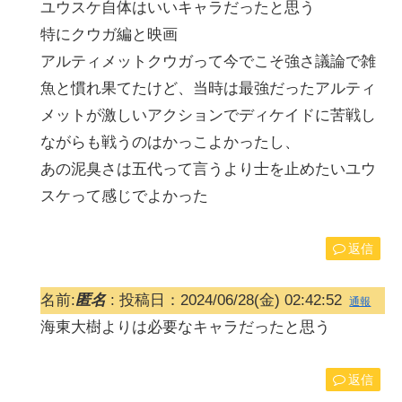
ユウスケ自体はいいキャラだったと思う
特にクウガ編と映画
アルティメットクウガって今でこそ強さ議論で雑
魚と慣れ果てたけど、当時は最強だったアルティ
メットが激しいアクションでディケイドに苦戦し
ながらも戦うのはかっこよかったし、
あの泥臭さは五代って言うより士を止めたいユウ
スケって感じでよかった
返信
名前:
匿名
:
投稿日：2024/06/28(金) 02:42:52
通報
海東大樹よりは必要なキャラだったと思う
返信