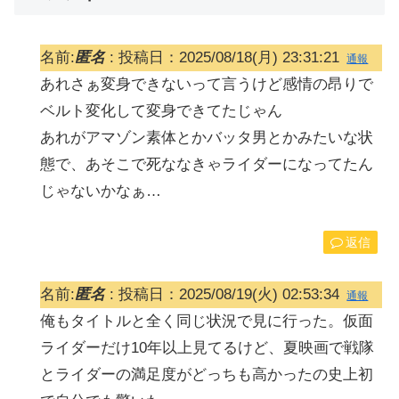
名前:
匿名
:
投稿日：2025/08/18(月) 23:31:21
通報
あれさぁ変身できないって言うけど感情の昂りで
ベルト変化して変身できてたじゃん
あれがアマゾン素体とかバッタ男とかみたいな状
態で、あそこで死ななきゃライダーになってたん
じゃないかなぁ…
返信
名前:
匿名
:
投稿日：2025/08/19(火) 02:53:34
通報
俺もタイトルと全く同じ状況で見に行った。仮面
ライダーだけ10年以上見てるけど、夏映画で戦隊
とライダーの満足度がどっちも高かったの史上初