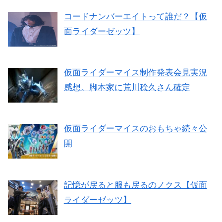
コードナンバーエイトって誰だ？【仮
面ライダーゼッツ】
仮面ライダーマイス制作発表会見実況
感想。脚本家に荒川稔久さん確定
仮面ライダーマイスのおもちゃ続々公
開
記憶が戻ると服も戻るのノクス【仮面
ライダーゼッツ】