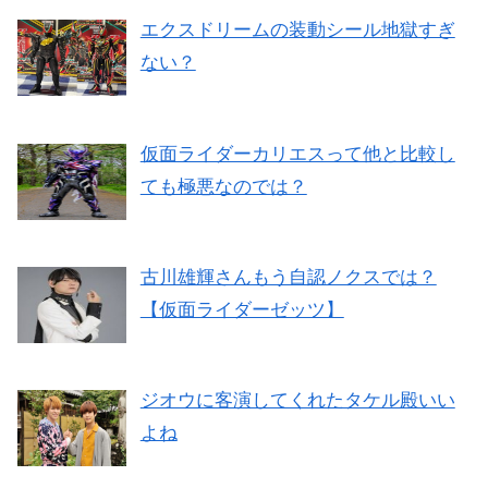
エクスドリームの装動シール地獄すぎ
ない？
仮面ライダーカリエスって他と比較し
ても極悪なのでは？
古川雄輝さんもう自認ノクスでは？
【仮面ライダーゼッツ】
ジオウに客演してくれたタケル殿いい
よね