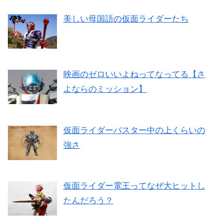
美しい母国語の仮面ライダーたち
映画のゼロいいよねってなってる【さ
よならのミッション】
仮面ライダーバスター中の上くらいの
強さ
仮面ライダー電王ってなぜ大ヒットし
たんだろう？