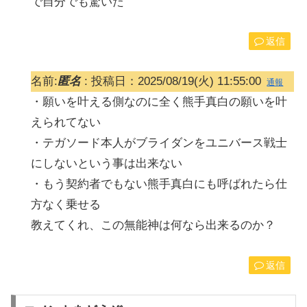
で自分でも驚いた
返信
名前:
匿名
:
投稿日：2025/08/19(火) 11:55:00
通報
・願いを叶える側なのに全く熊手真白の願いを叶
えられてない
・テガソード本人がブライダンをユニバース戦士
にしないという事は出来ない
・もう契約者でもない熊手真白にも呼ばれたら仕
方なく乗せる
教えてくれ、この無能神は何なら出来るのか？
返信