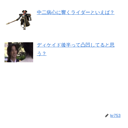
中二病心に響くライダーといえば？
ディケイド後半って凸凹してると思
う？
kr753