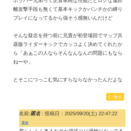
ホッパー兄弟って正直単純な性能だとロクな遠距
離攻撃手段も無くて基本キックかパンチかの縛り
プレイになってるから強そう感無いんだけど
そんな疑念を持つ前に兄貴が初登場回でマップ兵
器版ライダーキックでカッコよく決めてくれたか
ら「あぁこの人ならそんなんなんの問題にもなら
ねーや」
とそこにつっこむ気にすらならなかったんだよな
返信
名前:
匿名
:
投稿日：2025/09/20(土) 22:47:22
通報