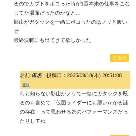
るのでカブトをボコった時が1番本来の仕事をこな
してた場面だったのかなと…
影山がガタックを一緒にボコったのはノリと腹い
せ
最終決戦にも出てきて欲しかった
返信
名前:
匿名
:
投稿日：2025/09/18(木) 20:51:08
通報
何も知らない影山がノリで一緒にガタックを殴
るのも含めて「仮面ライダーにも襲いかかる謎
の存在」って思わせる為のパフォーマンスだっ
たりしてね