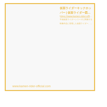
仮面ライダーキックホッ
パー | 仮面ライダー図鑑 |
https://www.kamen-rider-official.com/zukan/kamen_rider_members/254
東映
平成仮面ライダーシリーズに関連する
映像作品に登場した仮面ライダー、変
身フォーム、怪人、アイテムを解説、
紹介しています。
www.kamen-rider-official.com