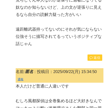
荒らしくん本人なのか逆張りに過敏になってる
奴なのか知らないけど、上の文が逆張りに見え
るなら自分の読解力疑った方がいい
遠距離武器持ってないのにそれが気にならない
位強そうに描写されてるっていうポジティブな
話じゃん
返信
名前:
匿名
:
投稿日：2025/09/22(月) 15:34:50
通報
本人だけど普通に人違いです
むしろ風都探偵は全巻集めるほど大好きなんで