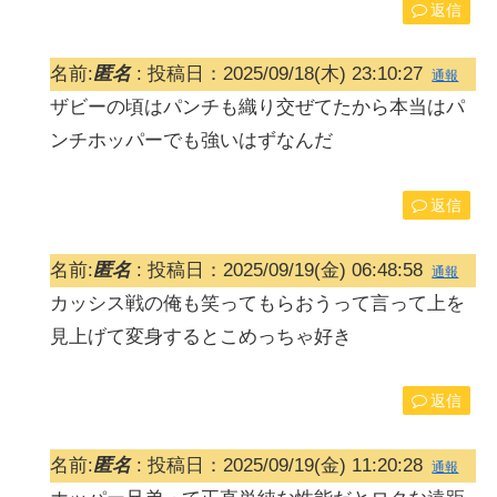
返信
名前:
匿名
:
投稿日：2025/09/18(木) 23:10:27
通報
ザビーの頃はパンチも織り交ぜてたから本当はパ
ンチホッパーでも強いはずなんだ
返信
名前:
匿名
:
投稿日：2025/09/19(金) 06:48:58
通報
カッシス戦の俺も笑ってもらおうって言って上を
見上げて変身するとこめっちゃ好き
返信
名前:
匿名
:
投稿日：2025/09/19(金) 11:20:28
通報