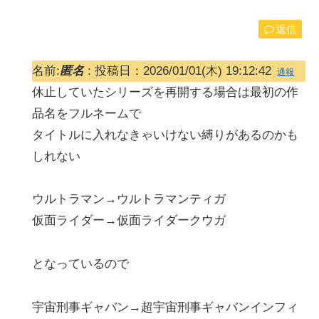
返信
名前:
匿名
:
投稿日：2026/01/01(木) 19:12:42
通報
休止していたシリーズを再開する場合は最初の作
品名をフルネームで
タイトルに入れなきゃいけない縛りがあるのかも
しれない
ウルトラマン→ウルトラマンティガ
仮面ライダー→仮面ライダークウガ
となっているので
宇宙刑事ギャバン→超宇宙刑事ギャバンインフィ