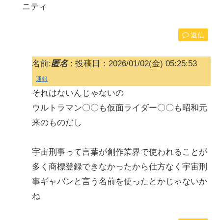
ニティ
返信
名前:
匿名
:
投稿日：2026/01/02(金) 05:25:53
通報
それはないんじゃないの
ウルトラマン〇〇も仮面ライダー〇〇も昭和元
来のものだし
宇宙刑事って言葉が創作業界で使われることが
多く商標登録できなかったから仕方なく宇宙刑
事ギャバンと言う名前を使ったとかじゃないか
ね