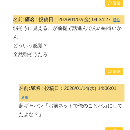
返信
名前:
匿名
:
投稿日：2026/01/02(金) 04:34:27
通報
弱そうに見える、が前提で話進んでんの納得いか
ん
どういう感覚？
全然強そうだろ
返信
名前:
匿名
:
投稿日：2026/01/14(水) 14:06:01
通報
超ギャバン「お前ネットで俺のことバカにして
たよな？」