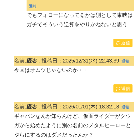
通報
でもフォローになってるかは別として東映は
ガチでそういう逆算をやりかねないと思う
返信
名前:
匿名
:
投稿日：2025/12/31(水) 22:43:39
通報
今回はオムツじゃないのか・・
返信
名前:
匿名
:
投稿日：2026/01/01(木) 18:32:18
通報
ギャバンなんか知らんけど、仮面ライダーがクウ
ガから始めたように別の名前のメタルヒーローと
やらにするのはダメだったんか？