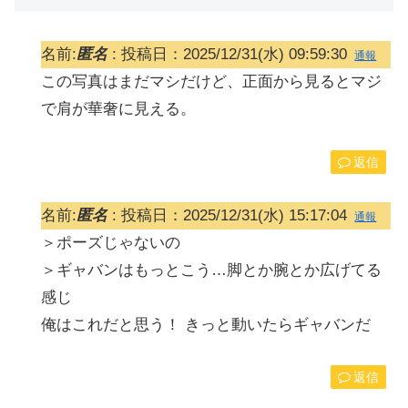
名前:
匿名
:
投稿日：2025/12/31(水) 09:59:30
通報
この写真はまだマシだけど、正面から見るとマジ
で肩が華奢に見える。
返信
名前:
匿名
:
投稿日：2025/12/31(水) 15:17:04
通報
＞ポーズじゃないの
＞ギャバンはもっとこう…脚とか腕とか広げてる
感じ
俺はこれだと思う！ きっと動いたらギャバンだ
返信