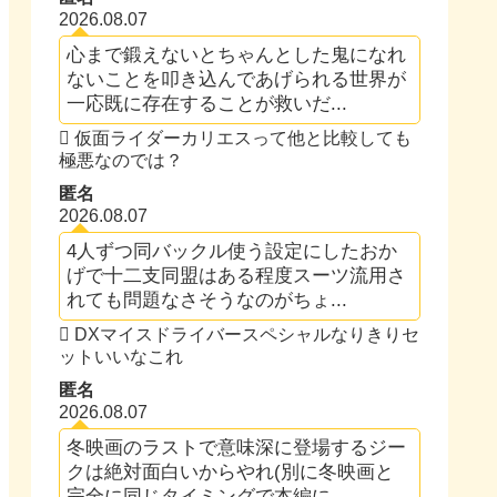
2026.08.07
心まで鍛えないとちゃんとした鬼になれ
ないことを叩き込んであげられる世界が
一応既に存在することが救いだ...
仮面ライダーカリエスって他と比較しても
極悪なのでは？
匿名
2026.08.07
4人ずつ同バックル使う設定にしたおか
げで十二支同盟はある程度スーツ流用さ
れても問題なさそうなのがちょ...
DXマイスドライバースペシャルなりきりセ
ットいいなこれ
匿名
2026.08.07
冬映画のラストで意味深に登場するジー
クは絶対面白いからやれ(別に冬映画と
完全に同じタイミングで本編に...