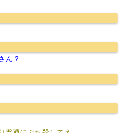
さん？
り普通にぶち殺してえ