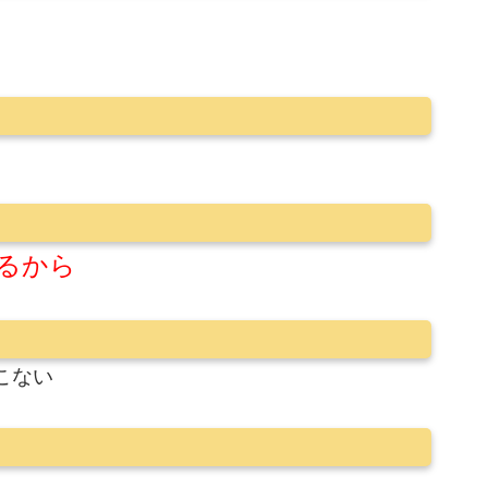
るから
とこない