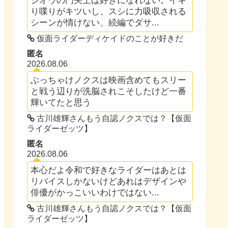
ジオウの門矢士は好きになれない。イキ
り喋りがキツいし、スシに力吸収される
シーンが情けない、続編でダサ...
仮面ライダーディケイドのことが好きだ
匿名
2026.08.06
ぶっちゃけノクスは映画含めてもスリー
と戦う辺りが洗脳されこそしたけど一番
輝いてたと思う
古川雄輝さんもう自認ノクスでは？【仮面
ライダーゼッツ】
匿名
2026.08.06
本心だよ令和で好きなライダーはあとは
リバイスしかないけどあれはデザインや
俳優がかっこいいわけではない...
古川雄輝さんもう自認ノクスでは？【仮面
ライダーゼッツ】