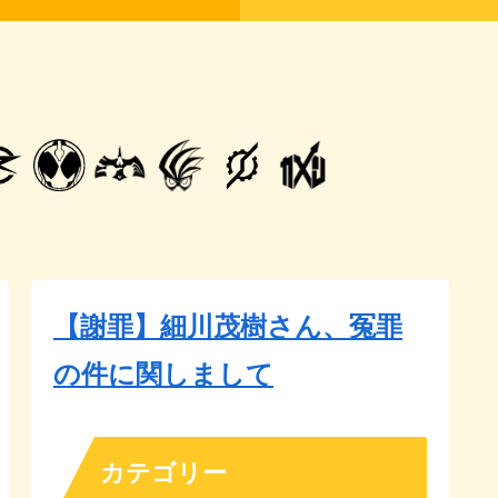
【謝罪】細川茂樹さん、冤罪
の件に関しまして
カテゴリー