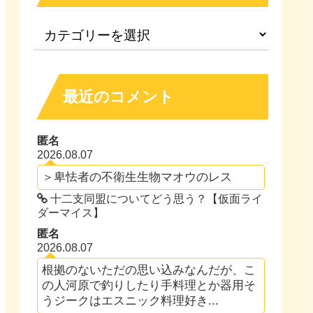
最近のコメント
匿名
2026.08.07
＞卑怯者の不衛生生物マオウのレス
十二支同盟についてどう思う？【仮面ライ
ダーマイス】
匿名
2026.08.07
根拠のないただの思い込みなんだが、こ
の人河原で釣りしたり手料理とか器用そ
うジークはエスニック料理好き...