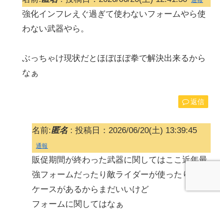
強化インフレえぐ過ぎて使わないフォームやら使
わない武器やら。
ぶっちゃけ現状だとほぼほぼ拳で解決出来るから
なぁ
返信
名前:
匿名
:
投稿日：2026/06/20(土) 13:39:45
通報
販促期間が終わった武器に関してはここ近年最
強フォームだったり敵ライダーが使ったりする
ケースがあるからまだいいけど
フォームに関してはなぁ