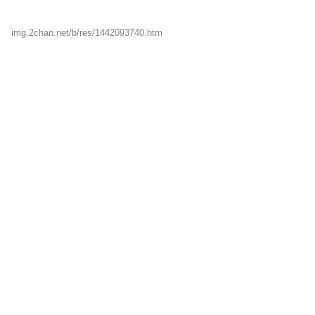
img.2chan.net/b/res/1442093740.htm