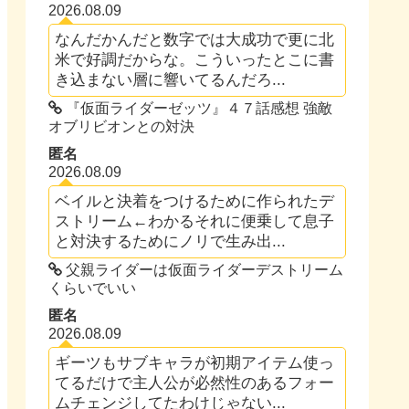
2026.08.09
なんだかんだと数字では大成功で更に北
米で好調だからな。こういったとこに書
き込まない層に響いてるんだろ...
『仮面ライダーゼッツ』４７話感想 強敵
オブリビオンとの対決
匿名
2026.08.09
ベイルと決着をつけるために作られたデ
ストリーム←わかるそれに便乗して息子
と対決するためにノリで生み出...
父親ライダーは仮面ライダーデストリーム
くらいでいい
匿名
2026.08.09
ギーツもサブキャラが初期アイテム使っ
てるだけで主人公が必然性のあるフォー
ムチェンジしてたわけじゃない...