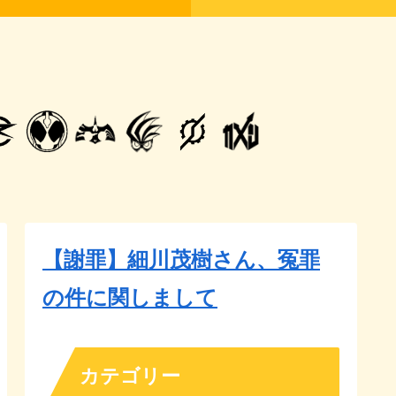
【謝罪】細川茂樹さん、冤罪
の件に関しまして
カテゴリー