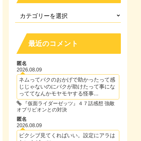
最近のコメント
匿名
2026.08.09
ネムってバクのおかげで助かったって感
じじゃないのにバクが助けたって事にな
っててなんかモヤモヤする怪事...
『仮面ライダーゼッツ』４７話感想 強敵
オブリビオンとの対決
匿名
2026.08.09
ピクシブ見てくればいい。設定にアラは