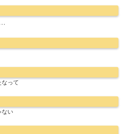
…
たなって
ゃない