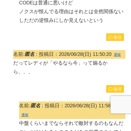
CODEは普通に悪いけど
ノクスが恨んでる理由はそれとは全然関係ない
しただの逆恨みにしか見えないという
返信
名前:
匿名
:
投稿日：2026/06/28(日) 11:50:20
通報
だってレディが「やるなら今」って煽るか
ら、、、
返信
名前:
匿名
:
投稿日：2026/06/28(日) 11:58:19
通報
中盤くらいまでならそれで敵対するのもなんだ