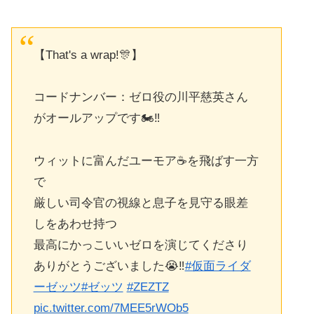
【That's a wrap!🎊】
コードナンバー：ゼロ役の川平慈英さん
がオールアップです🏍️‼︎
ウィットに富んだユーモア☕️を飛ばす一方
で
厳しい司令官の視線と息子を見守る眼差
しをあわせ持つ
最高にかっこいいゼロを演じてくださり
ありがとうございました😭‼︎
#仮面ライダ
ーゼッツ
#ゼッツ
#ZEZTZ
pic.twitter.com/7MEE5rWOb5