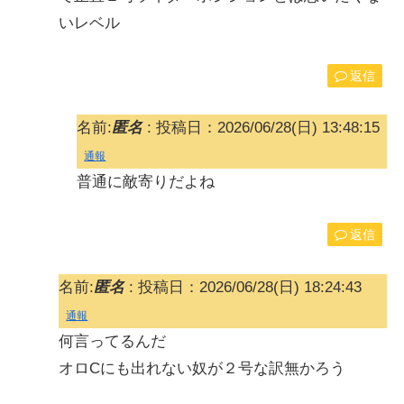
いレベル
返信
名前:
匿名
:
投稿日：2026/06/28(日) 13:48:15
通報
普通に敵寄りだよね
返信
名前:
匿名
:
投稿日：2026/06/28(日) 18:24:43
通報
何言ってるんだ
オロCにも出れない奴が２号な訳無かろう