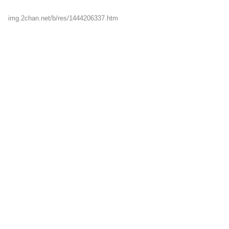
img.2chan.net/b/res/1444206337.htm