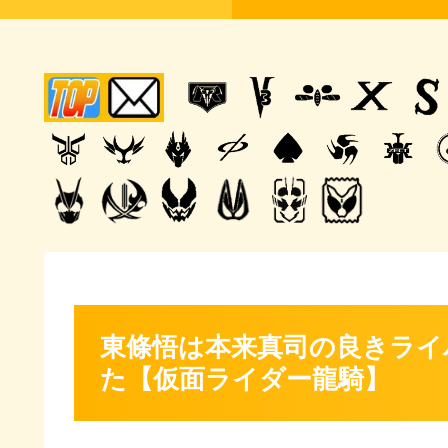
東條悟は本来真司の良きライ
た【仮面ライダー龍騎】