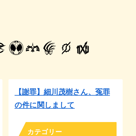
【謝罪】細川茂樹さん、冤罪
の件に関しまして
カテゴリー