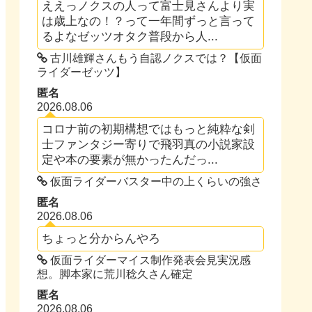
ええっノクスの人って富士見さんより実
は歳上なの！？って一年間ずっと言って
るよなゼッツオタク普段から人...
古川雄輝さんもう自認ノクスでは？【仮面
ライダーゼッツ】
匿名
2026.08.06
コロナ前の初期構想ではもっと純粋な剣
士ファンタジー寄りで飛羽真の小説家設
定や本の要素が無かったんだっ...
仮面ライダーバスター中の上くらいの強さ
匿名
2026.08.06
ちょっと分からんやろ
仮面ライダーマイス制作発表会見実況感
想。脚本家に荒川稔久さん確定
匿名
2026.08.06