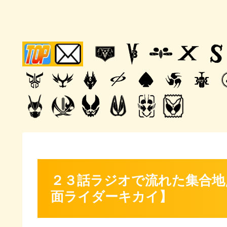
２３話ラジオで流れた集合地
面ライダーキカイ】