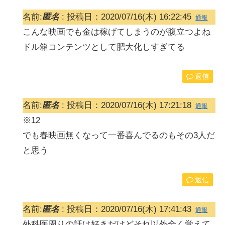
名前:
匿名
:
投稿日：2020/07/16(木) 16:22:45
通報
こんな映画でも金は稼げてしまうのが腹立つよね
ドル箱コンテンツとして肥大化しすぎてる
返信
名前:
匿名
:
投稿日：2020/07/16(木) 17:21:18
通報
※12
でも春映画無くなって一番喜んでるのもその3人だ
と思う
返信
名前:
匿名
:
投稿日：2020/07/16(木) 17:41:43
通報
外科医周りの話は好きだけどそれ以外全く覚えて