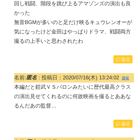
回し戦闘、階段を跳び上るアマゾンズの演出も良
かった
無音BGMが多いのと足だけ映るキュウレンオーが
気になったけど金田はやっぱりドラマ、戦闘両方
撮るの上手いと思わされたわ
返信
名前:
匿名
:
投稿日：2020/07/16(木) 13:24:02
通報
本編だと鎧武ＶＳバロンみたいに歴代最高クラス
の演出見せてくれるのに何故映画を撮るとああな
るんだあの監督…
返信