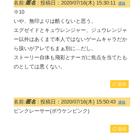
名前:
匿名
:
投稿日：2020/07/16(木) 15:30:11
通報
※10
いや、無印よりは酷くないと思う。
エグゼイドとキュウレンジャー、ジュウレンジャ
ー以外はあくまで本人ではないゲームキャラだか
ら扱いがアレでもまぁ別に…だし。
ストーリー自体も飛彩とナーガに焦点を当てたも
のとしては悪くない。
返信
名前:
匿名
:
投稿日：2020/07/16(木) 15:50:43
通報
ピンクレーサー(ボウケンピンク)
返信