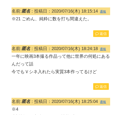
名前:
匿名
:
投稿日：2020/07/16(木) 18:15:14
通報
※21 ごめん、純粋に数を打ち間違えた。
返信
名前:
匿名
:
投稿日：2020/07/16(木) 18:24:18
通報
一年に映画3本撮る作品って他に世界の何処にある
んだって話
今でもＶシネ入れたら実質3本作ってるけど
返信
名前:
匿名
:
投稿日：2020/07/16(木) 18:25:04
通報
※4