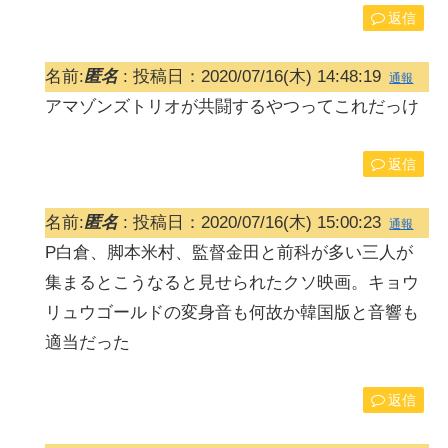
返信
名前:
匿名
:
投稿日：2020/07/16(木) 14:48:19
通報
アマゾンズトリオが共闘するやつってこれだっけ
返信
名前:
匿名
:
投稿日：2020/07/16(木) 15:00:23
通報
P白倉、脚本米村、監督金田と前科が多い三人が
集まるとこうなると見せられたクソ映画。キョウ
リュウゴールドの変身音も何故か韓国版と音響も
適当だった
返信