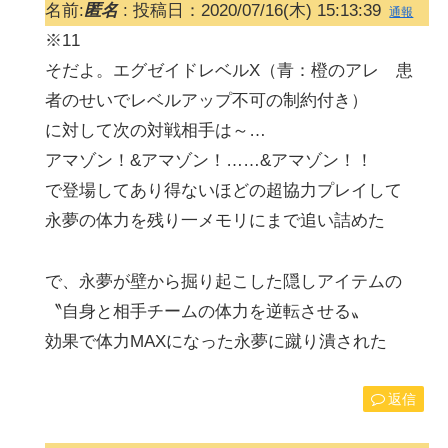
名前:
匿名
:
投稿日：2020/07/16(木) 15:13:39
通報
※11
そだよ。エグゼイドレベルX（青：橙のアレ 患
者のせいでレベルアップ不可の制約付き）
に対して次の対戦相手は～…
アマゾン！&アマゾン！……&アマゾン！！
で登場してあり得ないほどの超協力プレイして
永夢の体力を残り一メモリにまで追い詰めた
で、永夢が壁から掘り起こした隠しアイテムの
〝自身と相手チームの体力を逆転させる〟
効果で体力MAXになった永夢に蹴り潰された
返信