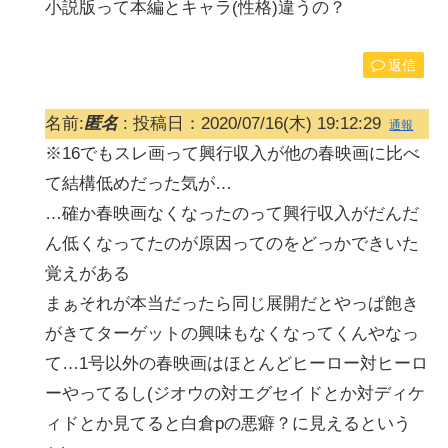
小説版って本編とキャラ(性格)違うの？
返信
名前:
匿名
:
投稿日：2020/07/16(木) 19:12:29
通報
※16でもスレ画って興行収入が他の春映画に比べ
て結構低めだった気が…
…確か春映画なくなったのって興行収入がだんだ
ん低くなってたのが原因ってのをどっかできいた
覚えがある
まぁそれが本当だったら同じ展開だとやっぱ飽き
がきてターゲットの興味もなくなってくんやなっ
て…1号以外の春映画はほとんどヒーロー対ヒーロ
ーやってるし(ジオウの対エグセイドとか対ディケ
ィドとか見てると白倉pの悪癖？に見えるという