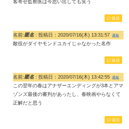
客寄せ監察医は今思い出しても笑う
返信
名前:
匿名
:
投稿日：2020/07/16(木) 13:31:57
通報
敵役がダイヤモンドユカイじゃなかった名作
返信
名前:
匿名
:
投稿日：2020/07/16(木) 13:42:55
通報
この翌年の春はアナザーエンディングが3本とアマ
ゾンズ最後の審判があったし、春映画やらなくて
正解だと思う
返信