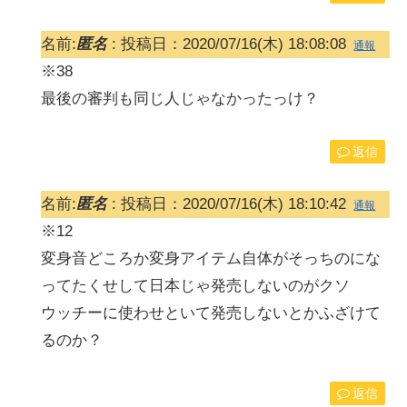
名前:
匿名
:
投稿日：2020/07/16(木) 18:08:08
通報
※38
最後の審判も同じ人じゃなかったっけ？
返信
名前:
匿名
:
投稿日：2020/07/16(木) 18:10:42
通報
※12
変身音どころか変身アイテム自体がそっちのにな
ってたくせして日本じゃ発売しないのがクソ
ウッチーに使わせといて発売しないとかふざけて
るのか？
返信