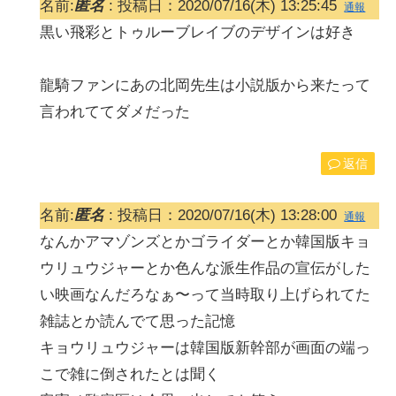
名前:
匿名
:
投稿日：2020/07/16(木) 13:25:45
通報
黒い飛彩とトゥルーブレイブのデザインは好き
龍騎ファンにあの北岡先生は小説版から来たって
言われててダメだった
返信
名前:
匿名
:
投稿日：2020/07/16(木) 13:28:00
通報
なんかアマゾンズとかゴライダーとか韓国版キョ
ウリュウジャーとか色んな派生作品の宣伝がした
い映画なんだろなぁ〜って当時取り上げられてた
雑誌とか読んでて思った記憶
キョウリュウジャーは韓国版新幹部が画面の端っ
こで雑に倒されたとは聞く