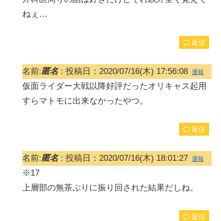
ねぇ…
返信
名前:
匿名
:
投稿日：2020/07/16(木) 17:56:08
通報
仮面ライダー大戦以降好評だったオリキャス起用
すらマトモに出来なかったやつ。
返信
名前:
匿名
:
投稿日：2020/07/16(木) 18:01:27
通報
※17
上層部の無茶ぶりに振り回された結果だしね。
返信