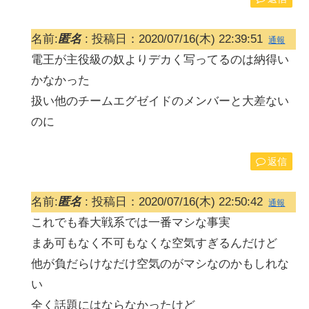
名前:
匿名
:
投稿日：2020/07/16(木) 22:39:51
通報
電王が主役級の奴よりデカく写ってるのは納得い
かなかった
扱い他のチームエグゼイドのメンバーと大差ない
のに
返信
名前:
匿名
:
投稿日：2020/07/16(木) 22:50:42
通報
これでも春大戦系では一番マシな事実
まあ可もなく不可もなくな空気すぎるんだけど
他が負だらけなだけ空気のがマシなのかもしれな
い
全く話題にはならなかったけど