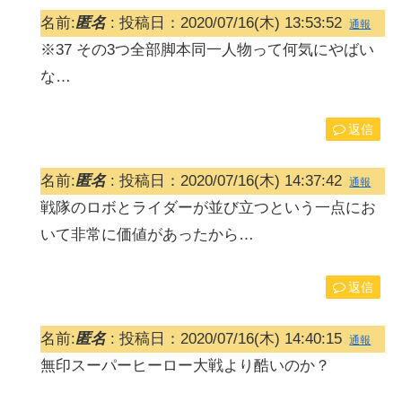
名前:
匿名
:
投稿日：2020/07/16(木) 13:53:52
通報
※37 その3つ全部脚本同一人物って何気にやばい
な…
返信
名前:
匿名
:
投稿日：2020/07/16(木) 14:37:42
通報
戦隊のロボとライダーが並び立つという一点にお
いて非常に価値があったから…
返信
名前:
匿名
:
投稿日：2020/07/16(木) 14:40:15
通報
無印スーパーヒーロー大戦より酷いのか？