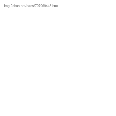
img.2chan.net/b/res/707969448.htm