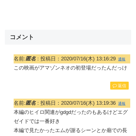
コメント
名前:
匿名
:
投稿日：2020/07/16(木) 13:16:29
通報
この映画がアマゾンネオの初登場だったんだっけ
返信
名前:
匿名
:
投稿日：2020/07/16(木) 13:19:36
通報
本編のヒイロ関連がgdgdだったのもあるけどエグ
ゼイドでは一番好き
本編で見たかったエムが謝るシーンとか廟での長