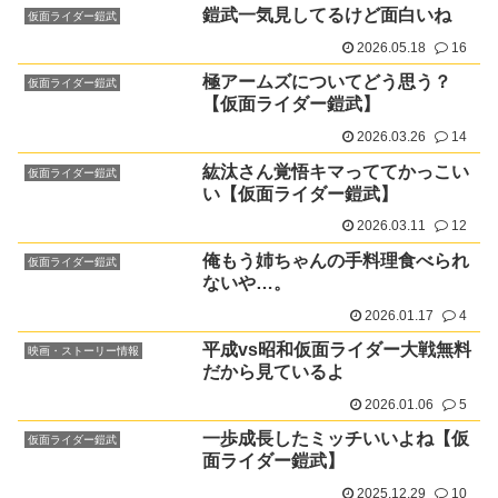
鎧武一気見してるけど面白いね
仮面ライダー鎧武
2026.05.18
16
極アームズについてどう思う？
仮面ライダー鎧武
【仮面ライダー鎧武】
2026.03.26
14
紘汰さん覚悟キマっててかっこい
仮面ライダー鎧武
い【仮面ライダー鎧武】
2026.03.11
12
俺もう姉ちゃんの手料理食べられ
仮面ライダー鎧武
ないや…。
2026.01.17
4
平成vs昭和仮面ライダー大戦無料
映画・ストーリー情報
だから見ているよ
2026.01.06
5
一歩成長したミッチいいよね【仮
仮面ライダー鎧武
面ライダー鎧武】
2025.12.29
10