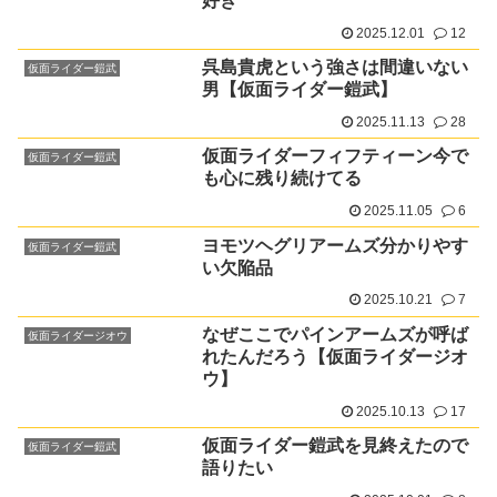
好き
2025.12.01
12
呉島貴虎という強さは間違いない
仮面ライダー鎧武
男【仮面ライダー鎧武】
2025.11.13
28
仮面ライダーフィフティーン今で
仮面ライダー鎧武
も心に残り続けてる
2025.11.05
6
ヨモツヘグリアームズ分かりやす
仮面ライダー鎧武
い欠陥品
2025.10.21
7
なぜここでパインアームズが呼ば
仮面ライダージオウ
れたんだろう【仮面ライダージオ
ウ】
2025.10.13
17
仮面ライダー鎧武を見終えたので
仮面ライダー鎧武
語りたい