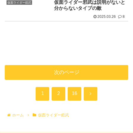
仮面ライダー邪武は説明がないと
仮面ライダー鎧武
分からないタイプの敵
2025.03.26
8
次のページ
次
1
2
16
へ
ホーム
仮面ライダー鎧武