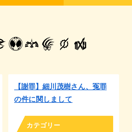
【謝罪】細川茂樹さん、冤罪
の件に関しまして
カテゴリー