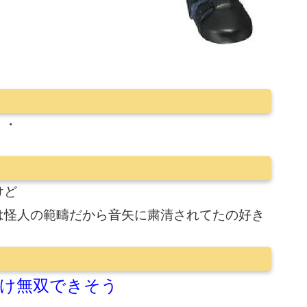
・・
けど
は怪人の範疇だから音矢に粛清されてたの好き
け無双できそう