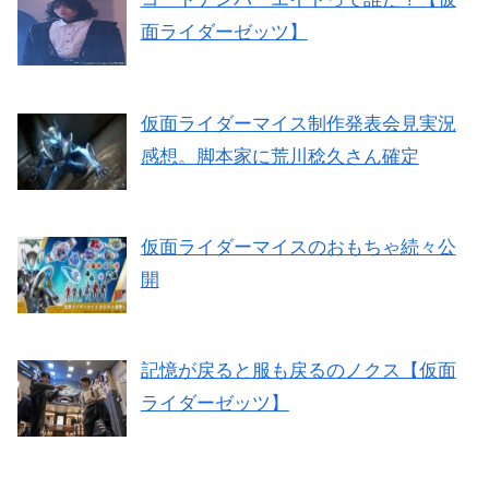
面ライダーゼッツ】
仮面ライダーマイス制作発表会見実況
感想。脚本家に荒川稔久さん確定
仮面ライダーマイスのおもちゃ続々公
開
記憶が戻ると服も戻るのノクス【仮面
ライダーゼッツ】