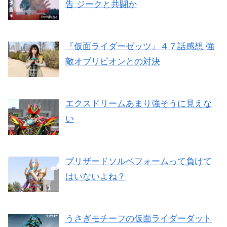
告 ジークと共闘か
『仮面ライダーゼッツ』４７話感想 強
敵オブリビオンとの対決
エクスドリームあまり強そうに見えな
い
ブリザードソルベフォームって負けて
はいないよね？
うさぎモチーフの仮面ライダーダット