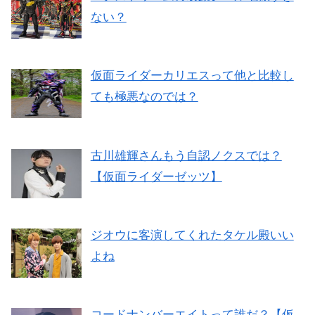
ない？
仮面ライダーカリエスって他と比較し
ても極悪なのでは？
古川雄輝さんもう自認ノクスでは？
【仮面ライダーゼッツ】
ジオウに客演してくれたタケル殿いい
よね
コードナンバーエイトって誰だ？【仮