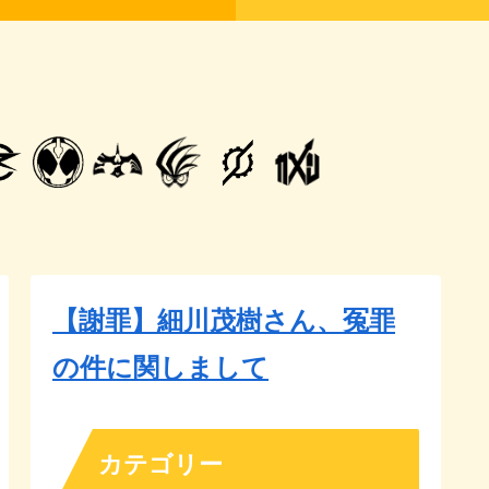
【謝罪】細川茂樹さん、冤罪
の件に関しまして
カテゴリー