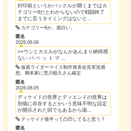
封印前というかバックルが開くまではカ
テゴリー8だとわからないので戦闘終了
までに言うタイミングはないと...
カテゴリー8か、面白い。
匿名
2026.08.06
>>ウシとカエルがなんかあんまり納得感
ない パ ペ ッ ト マ ...
仮面ライダーマイス制作発表会見実況感
想。脚本家に荒川稔久さん確定
匿名
2026.08.05
ディケイドの世界とディエンドの世界は
別個に存在するとかいう意味不明な設定
が開示された回でもあるから面...
ディケイド後半って凸凹してると思う？
匿名