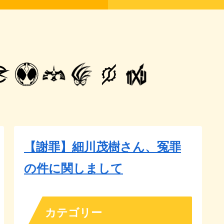
【謝罪】細川茂樹さん、冤罪
の件に関しまして
カテゴリー